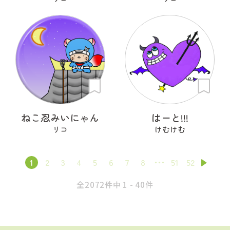
ねこ忍みいにゃん
はーと!!!
リコ
けむけむ
1
2
3
4
5
6
7
8
51
52
全2072件中 1 - 40件