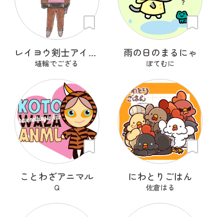
レイヨウ剣士アイベクサー
雨の日のまるにゃ
埴輪でござる
ぽてむに
ことわざアニマル
にわとりごはん
Q
佐倉はる