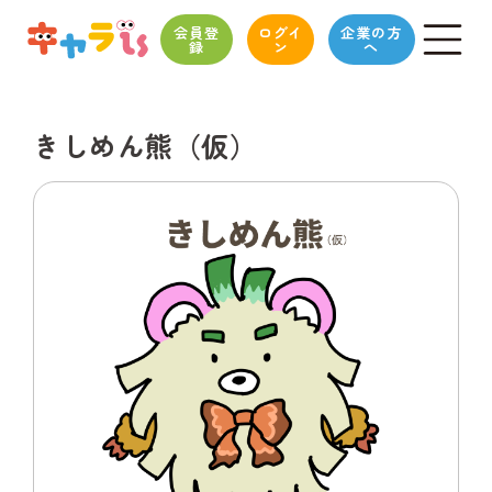
会員登
ログイ
企業の方
録
ン
へ
きしめん熊（仮）