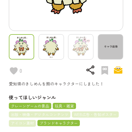
share
0
愛知県のきしめんを熊のキャラクターにしました！
使ってほしいジャンル
クレーンゲームの景品
玩具・雑貨
出版・映像・デジタルコンテンツ
WEB広告・告知ポスター
アイコン素材
ブランドキャラクター