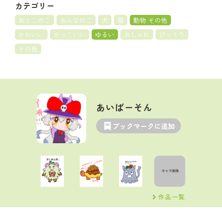
カテゴリー
おとこのこ
おんなのこ
犬
猫
動物 その他
かわいい
かっこいい
ゆるい
おしゃれ
びっくり
その他
あいばーそん
ブックマークに追加
作品一覧