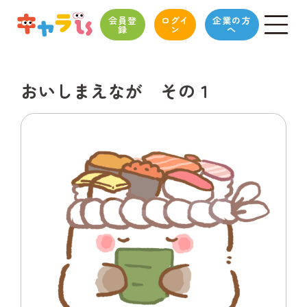
会員登
ログイ
企業の方
録
ン
へ
おいしまえなが その１