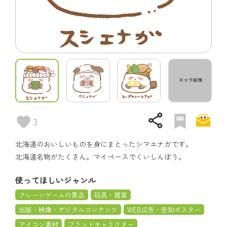
share
3
北海道のおいしいものを身にまとったシマエナガです。
北海道名物がたくさん。マイペースでくいしんぼう。
使ってほしいジャンル
クレーンゲームの景品
玩具・雑貨
出版・映像・デジタルコンテンツ
WEB広告・告知ポスター
アイコン素材
ブランドキャラクター