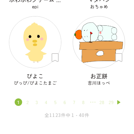
epi
おちゃめ
ぴよこ
お正餅
ぴっぴ/ぴよこたまご
吉川ほっぺ
1
2
3
4
5
6
7
8
28
29
全1123件中 1 - 40件