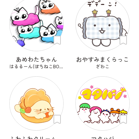
あめわたちゃん
おやすみまくらっこ
はるるーん(ぽちねこBOOKS)
ざわこ
ふわふわクリーム あざらシュー
マタハジ