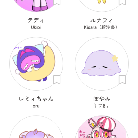
テディ
ルナフィ
Ukipi
Kisara（綺沙良）
レミィちゃん
ぽやみ
oru
うづき。