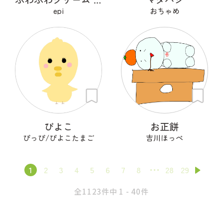
epi
おちゃめ
ぴよこ
お正餅
ぴっぴ/ぴよこたまご
吉川ほっぺ
1
2
3
4
5
6
7
8
28
29
全1123件中 1 - 40件