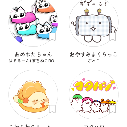
あめわたちゃん
おやすみまくらっこ
はるるーん(ぽちねこBOOKS)
ざわこ
ふわふわクリーム あざらシュー
マタハジ