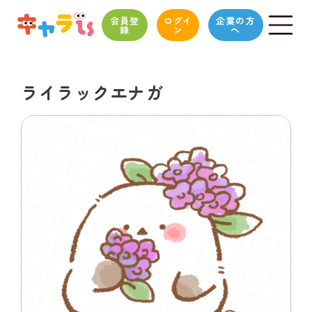
会員登
ログイ
企業の方
録
ン
へ
ライラックエナガ