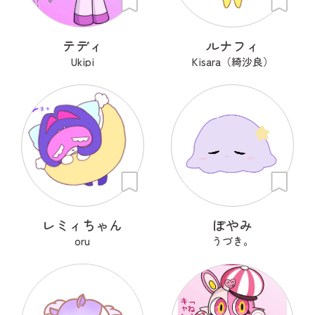
テディ
ルナフィ
Ukipi
Kisara（綺沙良）
レミィちゃん
ぽやみ
oru
うづき。