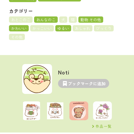
カテゴリー
おとこのこ
おんなのこ
犬
猫
動物 その他
かわいい
かっこいい
ゆるい
おしゃれ
びっくり
その他
Noti
ブックマークに追加
作品一覧