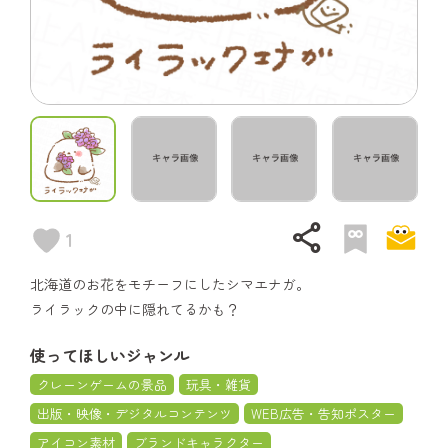
share
1
北海道のお花をモチーフにしたシマエナガ。
ライラックの中に隠れてるかも？
使ってほしいジャンル
クレーンゲームの景品
玩具・雑貨
出版・映像・デジタルコンテンツ
WEB広告・告知ポスター
アイコン素材
ブランドキャラクター