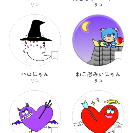
リコ
リコ
ハロにゃん
ねこ忍みいにゃん
リコ
リコ