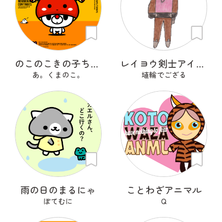
のこのこきの子ちゃん
レイヨウ剣士アイベクサー
あ。くまのこ。
埴輪でござる
雨の日のまるにゃ
ことわざアニマル
ぽてむに
Q