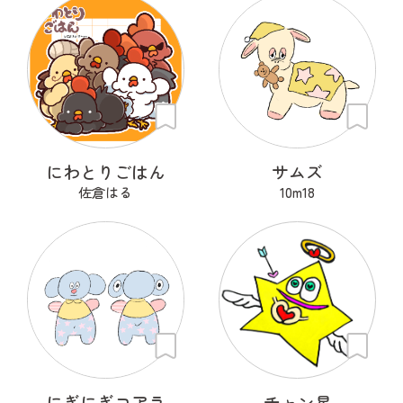
にわとりごはん
サムズ
佐倉はる
10m18
にぎにぎコアラ
チャン星