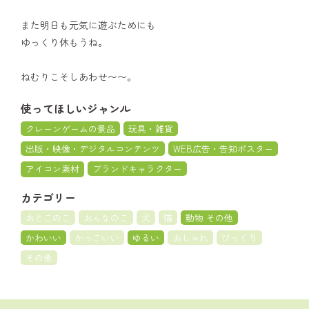
また明日も元気に遊ぶためにも
ゆっくり休もうね。
ねむりこそしあわせ〜〜。
使ってほしいジャンル
クレーンゲームの景品
玩具・雑貨
出版・映像・デジタルコンテンツ
WEB広告・告知ポスター
アイコン素材
ブランドキャラクター
カテゴリー
おとこのこ
おんなのこ
犬
猫
動物 その他
かわいい
かっこいい
ゆるい
おしゃれ
びっくり
その他