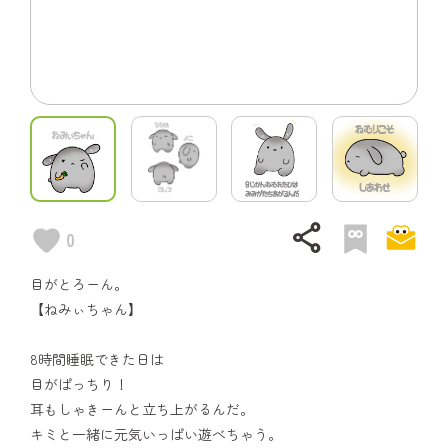
share
0
目がとろーん。
【ねみぃちゃん】
8時間睡眠できた日は
目がぱっちり！
耳もしゃきーんと立ち上がるんだ。
キミと一緒に元気いっぱい遊べちゃう。