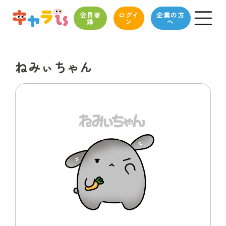
会員登
ログイ
企業の方
録
ン
へ
ねみぃちゃん