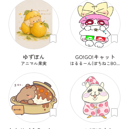
ゆずぽん
GO!GO!キャット
アニマル果実
はるるーん(ぽちねこBOOKS)