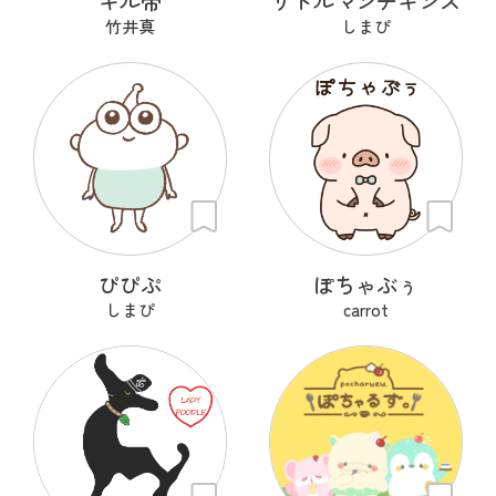
ギル帝
リトルマンチキンズ
竹井真
しまぴ
ぴぴぷ
ぽちゃぶぅ
しまぴ
carrot