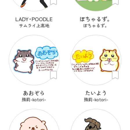
LADY･POODLE
ぽちゃるず。
サムライ上高地
ぽちゃるず。
あおぞら
たいよう
殊莉-kotori-
殊莉-kotori-