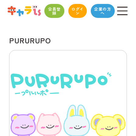
会員登
ログイ
企業の方
録
ン
へ
PURURUPO