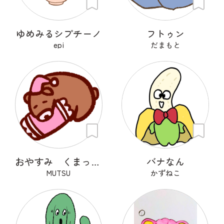
ゆめみるシプチーノ
フトゥン
epi
だまもと
おやすみ くまっくら
バナなん
MUTSU
かずねこ