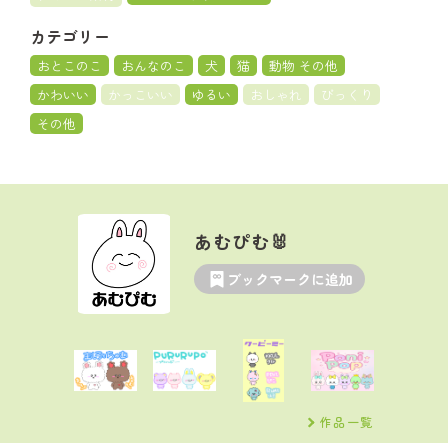
カテゴリー
おとこのこ
おんなのこ
犬
猫
動物 その他
かわいい
かっこいい
ゆるい
おしゃれ
びっくり
その他
あむぴむ🐰
ブックマークに追加
作品一覧