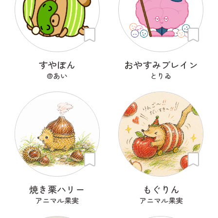
すやぽん
おやすみブレイン
@あい
とりゐ
焼き栗ハリー
もぐりん
アニマル果実
アニマル果実