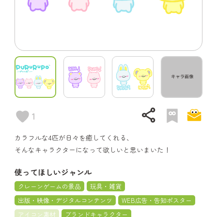
share
1
カラフルな4匹が日々を癒してくれる、
そんなキャラクターになって欲しいと思いまいた！
使ってほしいジャンル
クレーンゲームの景品
玩具・雑貨
出版・映像・デジタルコンテンツ
WEB広告・告知ポスター
アイコン素材
ブランドキャラクター