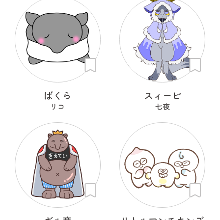
ばくら
スィーピ
リコ
七夜