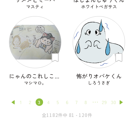
マスティ
ホワイトペガサス
にゃんのこれしこ ある日の夢 Ｎo.2
怖がりオバケくん
マシマロ。
しろうさぎ
1
2
3
4
5
6
7
8
29
30
全1182件中 81 - 120件