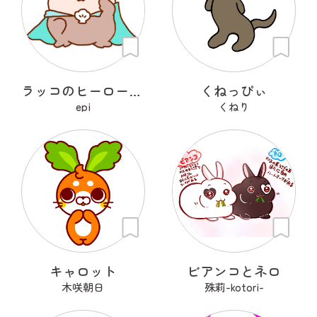
ラッコのヒーローラッキー
くねっぴぃ
epi
くねり
キャロット
ビアンコとネロ
木咲朝日
殊莉-kotori-