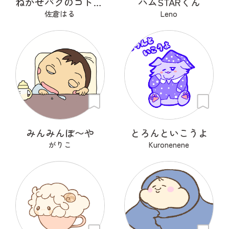
ねかせバクのコトコト
ハムSTARくん
佐倉はる
Leno
みんみんぼ〜や
とろんといこうよ
がりこ
Kuronenene