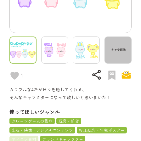
share
1
カラフルな4匹が日々を癒してくれる、
そんなキャラクターになって欲しいと思いまいた！
使ってほしいジャンル
クレーンゲームの景品
玩具・雑貨
出版・映像・デジタルコンテンツ
WEB広告・告知ポスター
アイコン素材
ブランドキャラクター