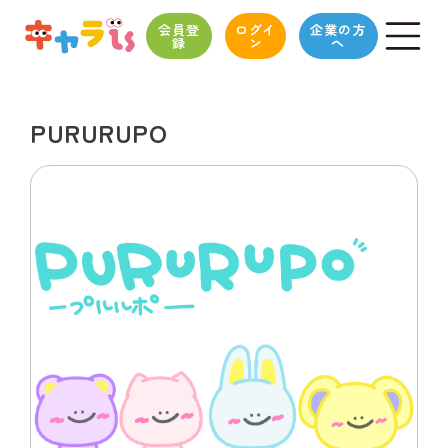
会員登
ログイ
企業の方
録
ン
へ
PURURUPO