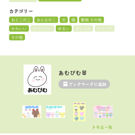
カテゴリー
おとこのこ
おんなのこ
犬
猫
動物 その他
かわいい
かっこいい
ゆるい
おしゃれ
びっくり
その他
あむぴむ🐰
ブックマークに追加
作品一覧