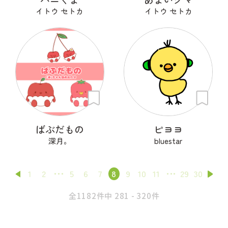
イトウ セトカ
イトウ セトカ
ばぶだもの
ピヨヨ
深月。
bluestar
1
2
5
6
7
8
9
10
11
29
30
全1182件中 281 - 320件