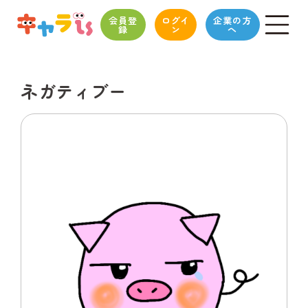
会員登
ログイ
企業の方
録
ン
へ
ネガティブー