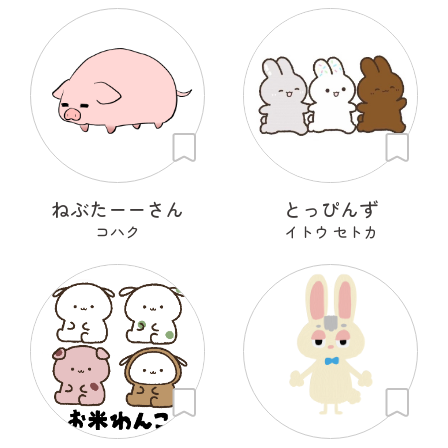
ねぶたーーさん
とっぴんず
コハク
イトウ セトカ