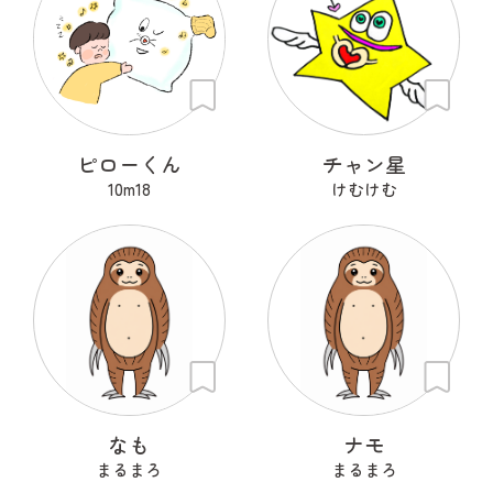
ピローくん
チャン星
10m18
けむけむ
なも
ナモ
まるまろ
まるまろ