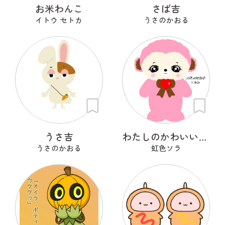
お米わんこ
さば吉
イトウ セトカ
うさのかおる
うさ吉
わたしのかわいいせかい
うさのかおる
虹色ソラ