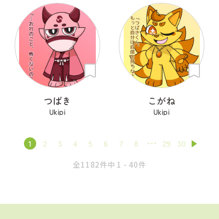
つばき
こがね
Ukipi
Ukipi
1
2
3
4
5
6
7
8
29
30
全1182件中 1 - 40件