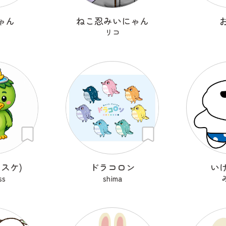
ゃん
ねこ忍みいにゃん
リコ
スケ)
ドラコロン
い
ss
shima