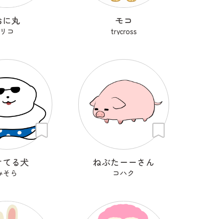
おに丸
モコ
リコ
trycross
けてる犬
ねぶたーーさん
みそら
コハク