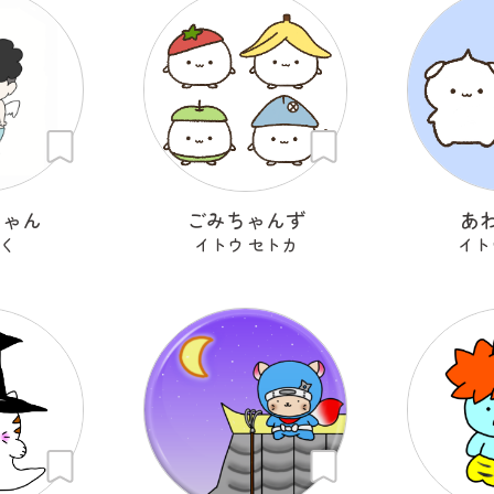
ちゃん
ごみちゃんず
あ
く
イトウ セトカ
イト