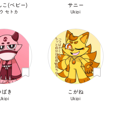
こ(ベビー)
サニー
ウ セトカ
Ukipi
つばき
こがね
Ukipi
Ukipi