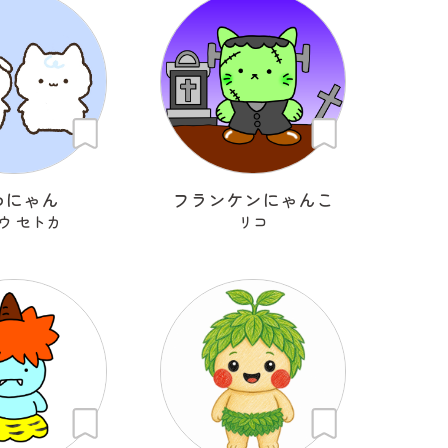
わにゃん
フランケンにゃんこ
ウ セトカ
リコ