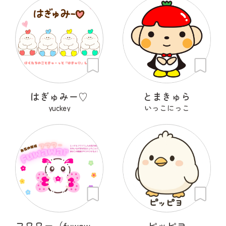
はぎゅみー♡
とまきゅら
yuckey
いっこにっこ
フワワー（fuwawar）
ピッピヨ