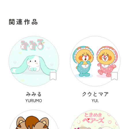
関連作品
みみる
クウとマア
YURUMO
YUI.