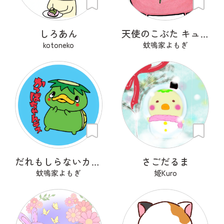
しろあん
天使のこぶた キューピッグ
kotoneko
蚊鳴家よもぎ
だれもしらないカッパちゃん
さごだるま
蚊鳴家よもぎ
姫Kuro