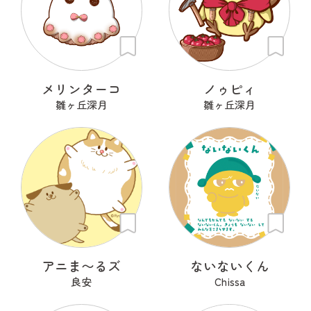
メリンターコ
ノゥピィ
雛ヶ丘深月
雛ヶ丘深月
アニま〜るズ
ないないくん
良安
Chissa