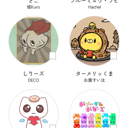
さご
ブルーミュウ・ラビ
姫Kuro
Hachel
しりーズ
ターメリッくま
DECO
お腹すい汰