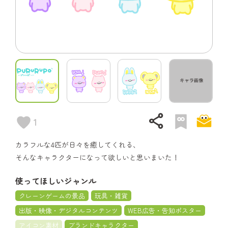
share
1
カラフルな4匹が日々を癒してくれる、
そんなキャラクターになって欲しいと思いまいた！
使ってほしいジャンル
クレーンゲームの景品
玩具・雑貨
出版・映像・デジタルコンテンツ
WEB広告・告知ポスター
アイコン素材
ブランドキャラクター