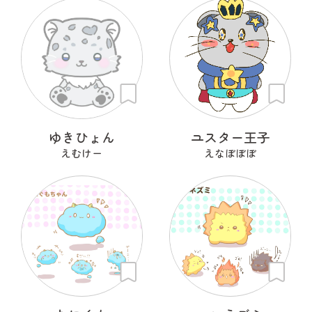
ゆきひょん
ユスター王子
えむけー
えなぼぼぼ