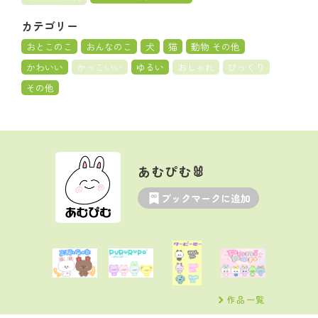
カテゴリー
おとこのこ
おんなのこ
犬
猫
動物 その他
かわいい
かっこいい
ゆるい
おしゃれ
びっくり
その他
あむぴむ🐰
ブックマークに追加
作品一覧