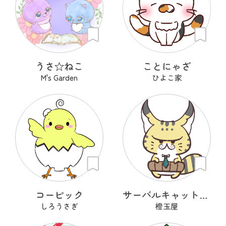
うさ‪☆ねこ
ことにゃざ
M's Garden
ひよこ家
コーピック
サーバルキャット課長
しろうさぎ
橙玉屋