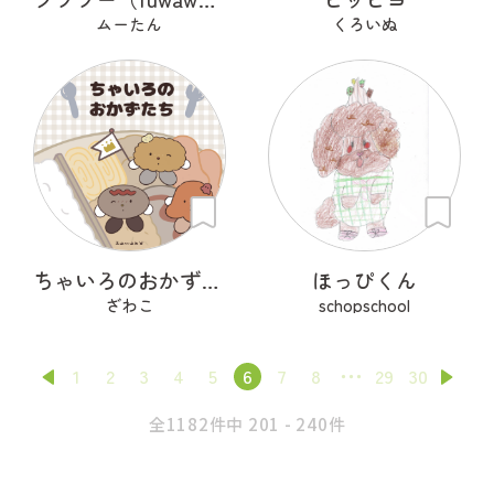
ムーたん
くろいぬ
ちゃいろのおかずたち
ほっぴくん
ざわこ
schopschool
1
2
3
4
5
6
7
8
29
30
全1182件中 201 - 240件