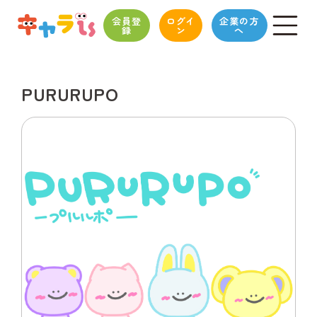
会員登
ログイ
企業の方
録
ン
へ
PURURUPO