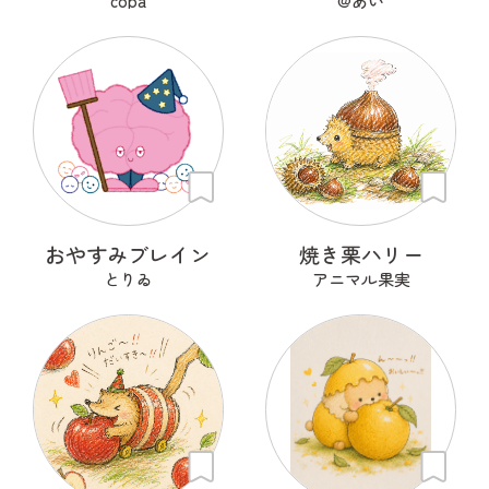
copa
@あい
おやすみブレイン
焼き栗ハリー
とりゐ
アニマル果実