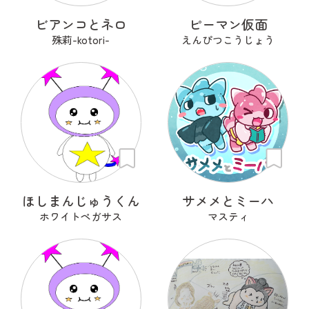
ビアンコとネロ
ピーマン仮面
殊莉-kotori-
えんぴつこうじょう
ほしまんじゅうくん
サメメとミーハ
ホワイトペガサス
マスティ