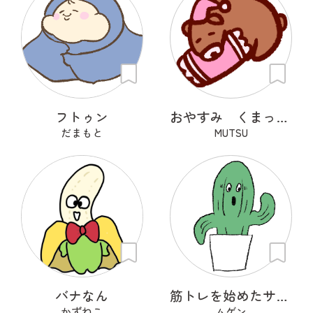
フトゥン
おやすみ くまっくら
だまもと
MUTSU
バナなん
筋トレを始めたサボテン
かずねこ
ムゲン