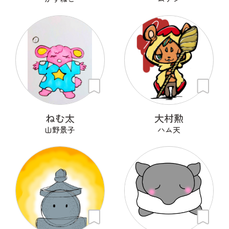
ねむ太
大村勲
山野景子
ハム天