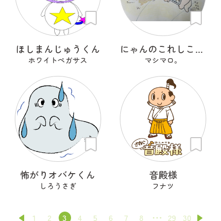
ほしまんじゅうくん
にゃんのこれしこ ある日の夢 Ｎo.2
ホワイトペガサス
マシマロ。
怖がりオバケくん
音殿様
しろうさぎ
フナツ
1
2
3
4
5
6
7
8
29
30