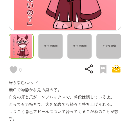
share
0
好きな色:レッド
無口で物静かな鬼の男の子。
自分の牙と爪がコンプレックスで、普段は隠しているよ。
とっても力持ちで、大きな岩でも軽々と持ち上げられる。
しつこく自己アピールについて語ってくるこがねのことが苦
手。