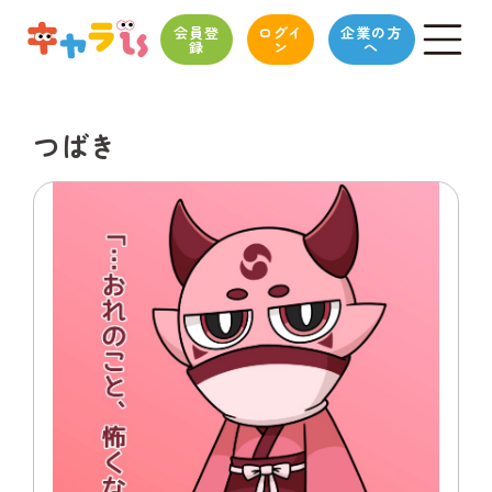
会員登
ログイ
企業の方
録
ン
へ
つばき