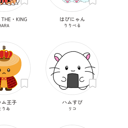
THE・KING
はぴにゃん
HARA
りりべる
ウム王子
ハムすび
とりゐ
リコ