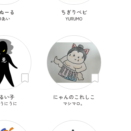
ぬーる
ちぎりベビ
@あい
YURUMO
るい子
にゃんのこれしこ
うにうに
マシマロ。