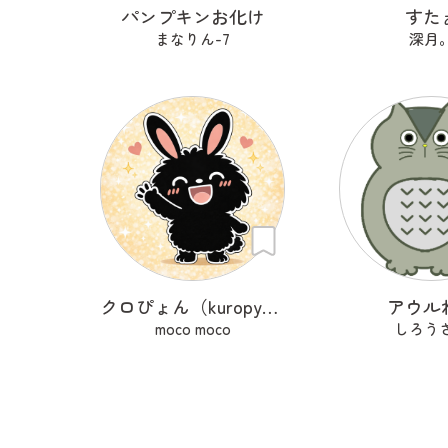
パンプキンお化け
すた
まなりん-7
深月
クロぴょん（kuropyon）
アウル
moco moco
しろう