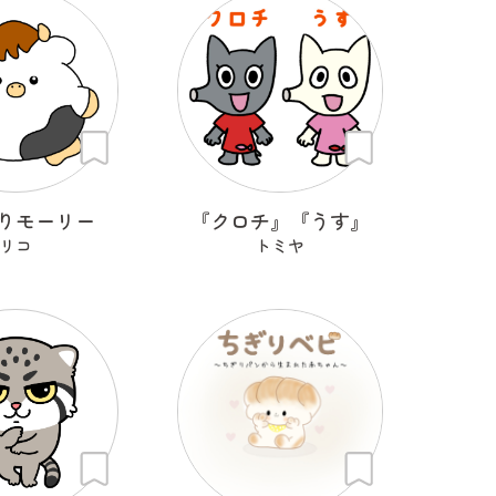
りモーリー
『クロチ』『うす』
リコ
トミヤ