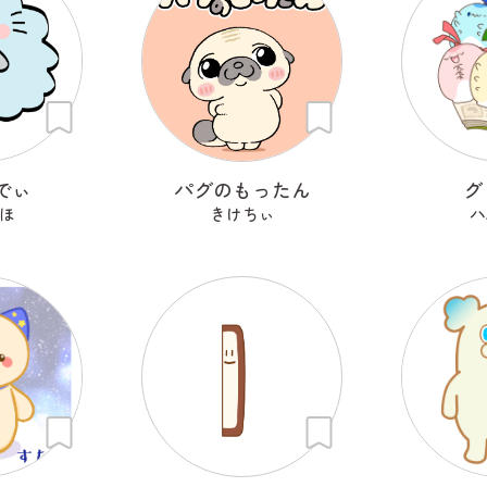
でぃ
パグのもったん
グ
ほ
きけちぃ
ハ