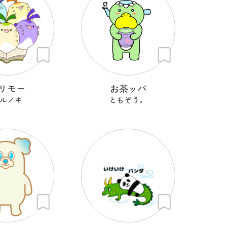
リモー
お茶ッパ
ルノキ
ともぞう。