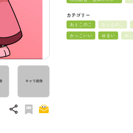
カテゴリー
おとこのこ
おんなのこ
かっこいい
ゆるい
お
share