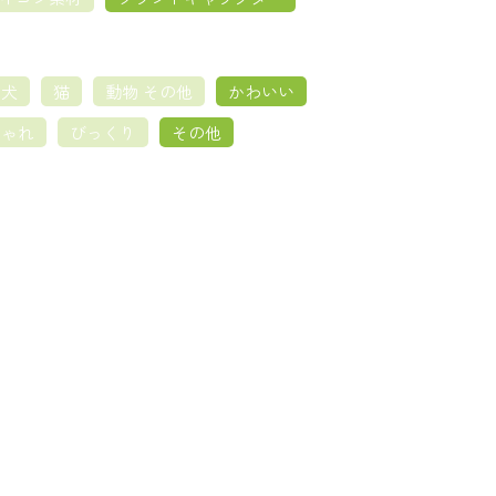
犬
猫
動物 その他
かわいい
しゃれ
びっくり
その他