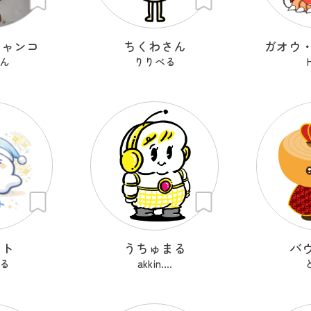
ニャンコ
ちくわさん
ガオウ・
ん
りりべる
ット
うちゅまる
バ
る
akkin....