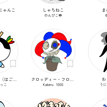
にゃんこ
しゃちねこ
ま
のんぴこ🐸
羽子板はね殿（はごいたはねどの）
クロッディー・フロッティー
わ
っこ
Kakeru_1000
うに