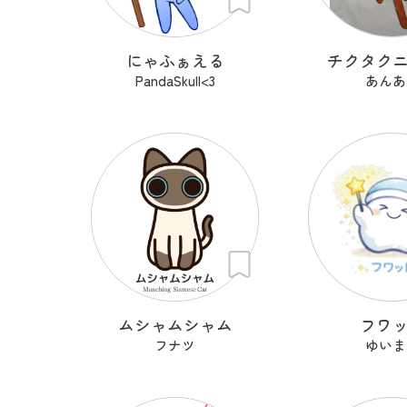
にゃふぁえる
チクタク
PandaSkull<3
あんあ
ムシャムシャム
フワ
フナツ
ゆいま