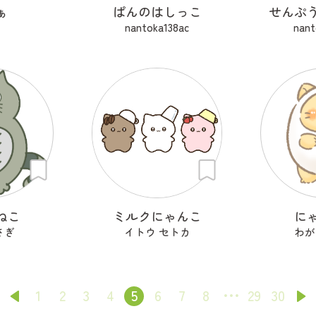
ぁ
ぱんのはしっこ
せんぷ
。
nantoka138ac
nant
ねこ
ミルクにゃんこ
に
さぎ
イトウ セトカ
わが
1
2
3
4
5
6
7
8
29
30