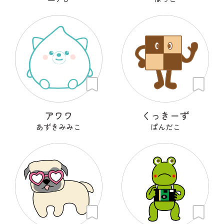
アワワ
くっきーず
あずきみみこ
ぱんだこ