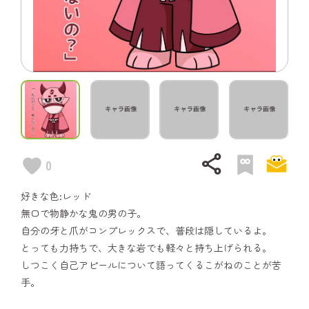
share
0
好きな色:レッド
無口で物静かな鬼の男の子。
自分の牙と爪がコンプレックスで、普段は隠しているよ。
とっても力持ちで、大きな岩でも軽々と持ち上げられる。
しつこく自己アピールについて語ってくるこがねのことが苦
手。