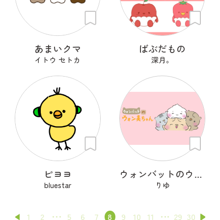
あまいクマ
ばぶだもの
イトウ セトカ
深月。
ピヨヨ
ウォンバットのウォン美ちゃん
bluestar
りゆ
1
2
5
6
7
8
9
10
11
29
30