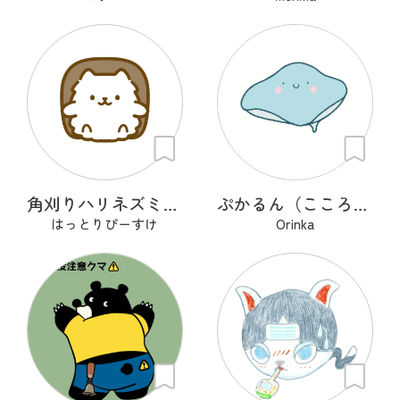
角刈りハリネズミくん
ぷかるん（こころの海を旅するエイ）
はっとりぴーすけ
Orinka