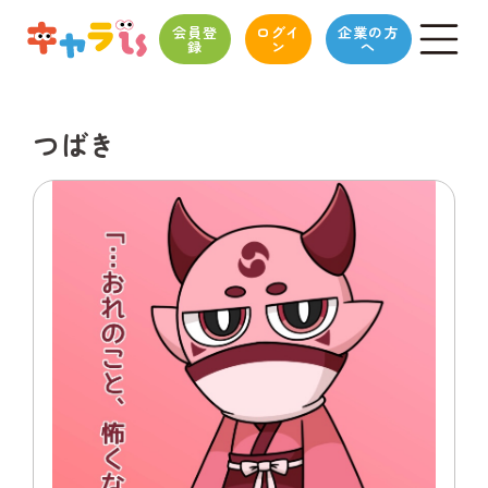
会員登
ログイ
企業の方
録
ン
へ
つばき