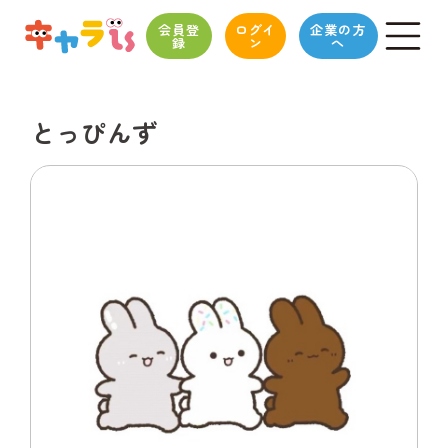
会員登
ログイ
企業の方
録
ン
へ
とっぴんず