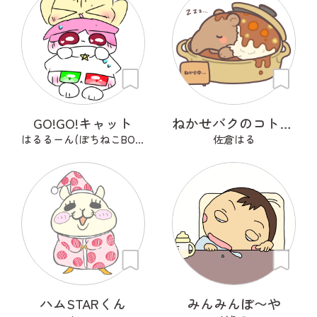
GO!GO!キャット
ねかせバクのコトコト
はるるーん(ぽちねこBOOKS)
佐倉はる
ハムSTARくん
みんみんぼ〜や