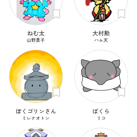
ねむ太
大村勲
山野景子
ハム天
ぼくゴリンさん
ばくら
ミレナオトン
リコ