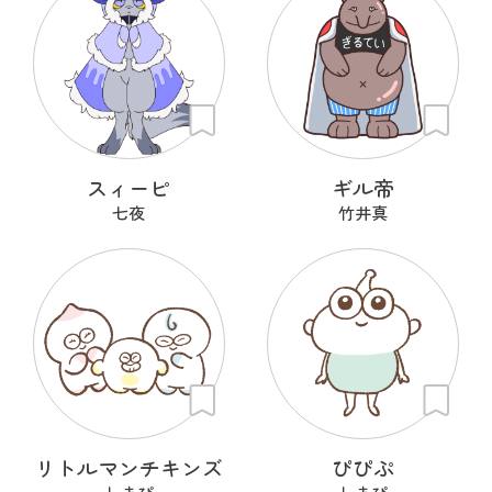
スィーピ
ギル帝
七夜
竹井真
リトルマンチキンズ
ぴぴぷ