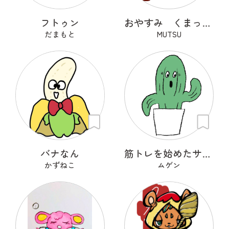
フトゥン
おやすみ くまっくら
だまもと
MUTSU
バナなん
筋トレを始めたサボテン
かずねこ
ムゲン