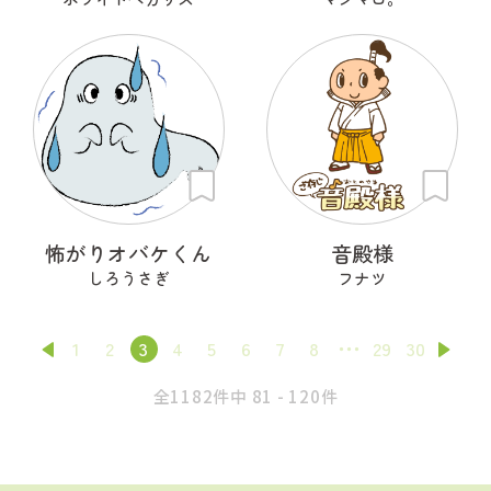
怖がりオバケくん
音殿様
しろうさぎ
フナツ
1
2
3
4
5
6
7
8
29
30
全1182件中 81 - 120件