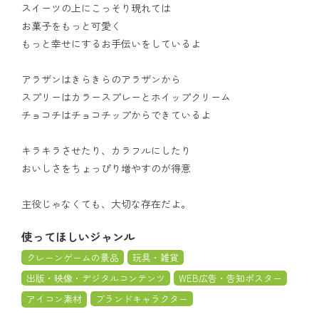
スイーツの上にこっそり現れては
お菓子をもっと可愛く
もっと幸せにするお手伝いをしているよ
アラザンはきらきらのアラザンから
スプリーはカラースプレーとホイップクリーム
チョコチはチョコチップからできているよ
キラキラさせたり、カラフルにしたり
おいしさをちょっぴり増やすのが得意
主役じゃなくても、大切な存在だよ。
使ってほしいジャンル
クレーンゲームの景品
玩具・雑貨
出版・映像・デジタルコンテンツ
WEB広告・告知ポスター
アイコン素材
ブランドキャラクター