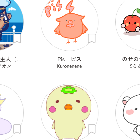
七海 真斗路主人（ナナミ マドロス）
Pis ピス
のせの
リオン
Kuronenene
てら