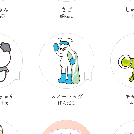
ゃん
さご
し
i♡
姫Kuro
ちゃん
スノードッグ
キ
セトカ
ぱんだこ
ム