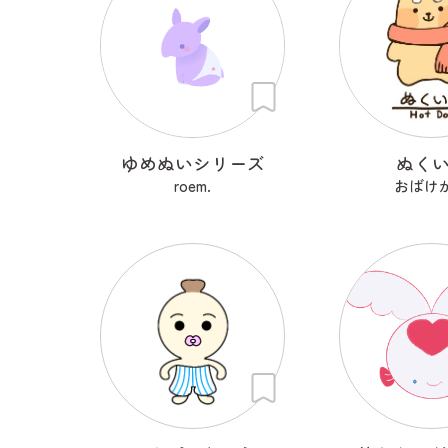
ゆめぬいシリーズ
ぬく
roem.
おばけ