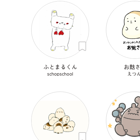
ふとまるくん
お麩
schopschool
えつん