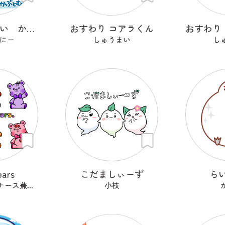
つよくなりたい かぶとむし
おすわり コアラくん
おすわり
にー
しゅうまい
し
ears
こだましぃーず
ら
佐々暮ゲンタ@ナース兼描き
小枝