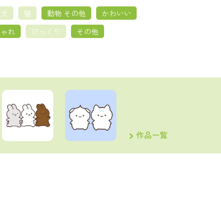
犬
猫
動物 その他
かわいい
しゃれ
びっくり
その他
作品一覧