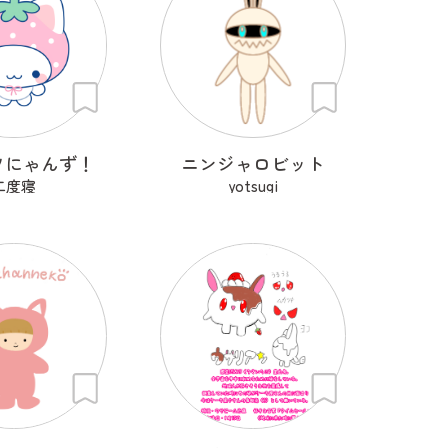
ツにゃんず！
ニンジャロビット
二度寝
yotsugi