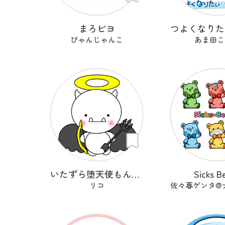
まろピヨ
びゃんじゃんこ
あま田こ
いたずら堕天使もんもん
Sicks B
リコ