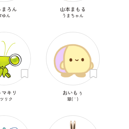
ゅまろん
山本まもる
ぽゆん
うまちゃん
ャマキリ
おいもぅ
ツリク
翠( ¨̮ )