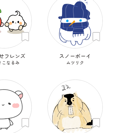
せフレンズ
スノーボーイ
さこなるみ
ムツリク