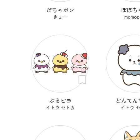
だちゃポン
ぽぽち
きょー
momop
ぷるピヨ
どんてん
イトウ セトカ
イトウ 