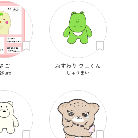
さご
おすわり ワニくん
姫Kuro
しゅうまい