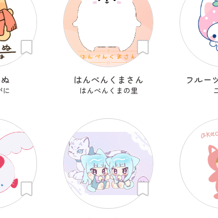
いぬ
はんぺんくまさん
フルー
がに
はんぺんくまの里