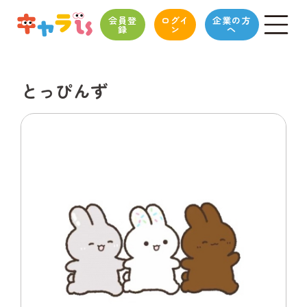
会員登
ログイ
企業の方
録
ン
へ
とっぴんず