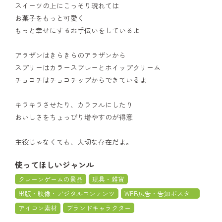
スイーツの上にこっそり現れては
お菓子をもっと可愛く
もっと幸せにするお手伝いをしているよ
アラザンはきらきらのアラザンから
スプリーはカラースプレーとホイップクリーム
チョコチはチョコチップからできているよ
キラキラさせたり、カラフルにしたり
おいしさをちょっぴり増やすのが得意
主役じゃなくても、大切な存在だよ。
使ってほしいジャンル
クレーンゲームの景品
玩具・雑貨
出版・映像・デジタルコンテンツ
WEB広告・告知ポスター
アイコン素材
ブランドキャラクター