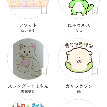
フワット
にゃウルス
ゆいまる
リコ
スレンダーくまさん
カリフラワン
天賜穂足
紬