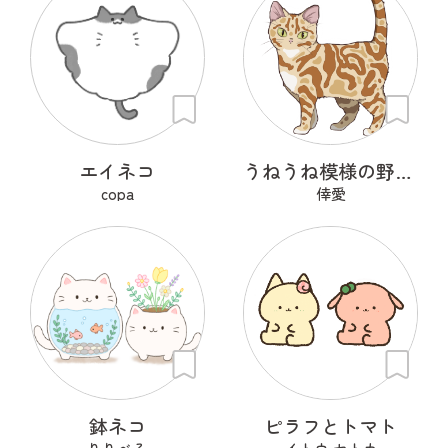
エイネコ
うねうね模様の野良猫
copa
倖愛
鉢ネコ
ピラフとトマト