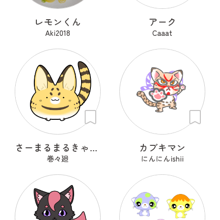
レモンくん
アーク
Aki2018
Caaat
さーまるまるきゃっと
カブキマン
巻々廻
にんにんishii