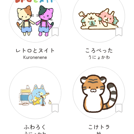
レトロとヌイト
ころぺった
Kuronenene
うにょかわ
ふわろく
こけトラ
うにょかわ
紬