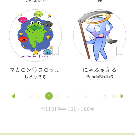
マカロン♡フロッグズ
にゃふぁえる
しろうさぎ
PandaSkull<3
1
2
3
4
5
6
7
8
29
30
全1181件中 121 - 160件