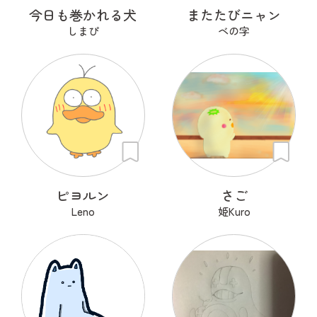
今日も巻かれる犬
またたびニャン
しまぴ
ベの字
ピヨルン
さご
Leno
姫Kuro