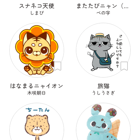
スナネコ天使
またたびニャン（修正）
しまぴ
ベの字
はなまるニャイオン
旅猫
木咲朝日
うしうさぎ