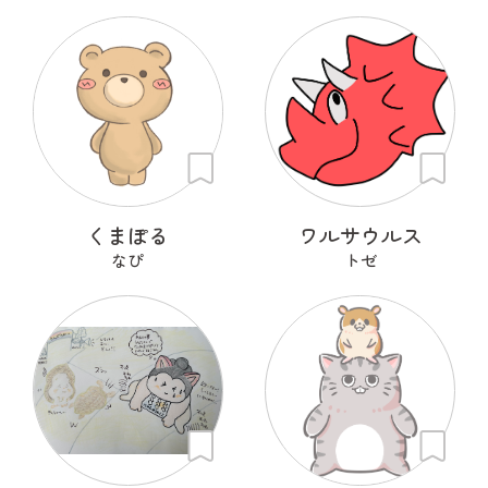
くまぽる
ワルサウルス
なぴ
トゼ