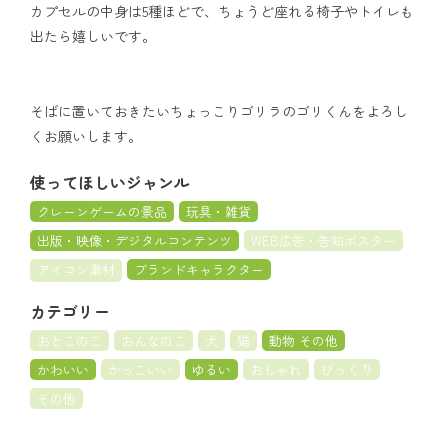
カプセルの中身は5種ほどで、ちょうど座れる椅子やトイレも
出たら嬉しいです。
そばに置いておきたいちょっこりゴリラのゴリくんをよろし
くお願いします。
使ってほしいジャンル
クレーンゲームの景品
玩具・雑貨
出版・映像・デジタルコンテンツ
WEB広告・告知ポスター
アイコン素材
ブランドキャラクター
カテゴリー
おとこのこ
おんなのこ
犬
猫
動物 その他
かわいい
かっこいい
ゆるい
おしゃれ
びっくり
その他