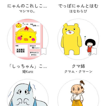
にゃんのこれしこ ある日の夢 Ｎo.2
でっぱにゃんとはむ
マシマロ。
はなわらび
「しっちゃん」こと「七味」です！
クマ姉
姫Kuro
クマム・クマーン