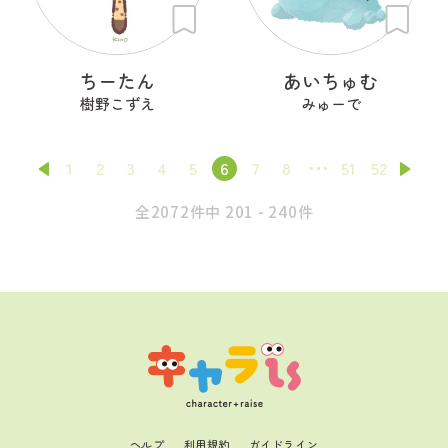
ちーたん
あいちゅむ
樹野こずえ
みゅーで
1
2
3
4
5
6
7
8
51
52
全2072件中 201 - 240件
ヘルプ
利用規約
ガイドライン