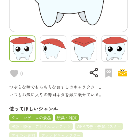
share
0
つぶらな瞳でもちもちなおすしのキャラクター。
いつもお気に入りの寿司ネタを頭に乗せている。
使ってほしいジャンル
クレーンゲームの景品
玩具・雑貨
出版・映像・デジタルコンテンツ
WEB広告・告知ポスター
アイコン素材
ブランドキャラクター