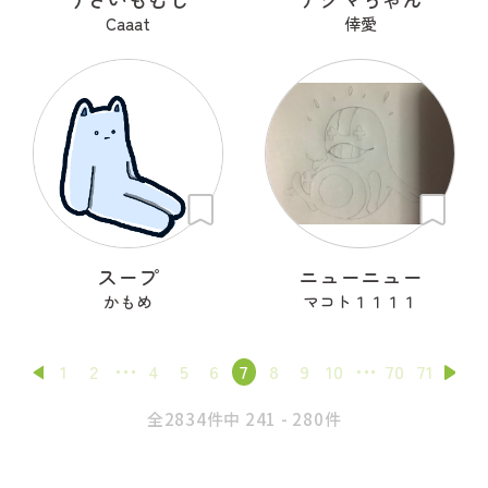
Caaat
倖愛
スープ
ニューニュー
かもめ
マコト１１１１
1
2
4
5
6
7
8
9
10
70
71
全2834件中 241 - 280件