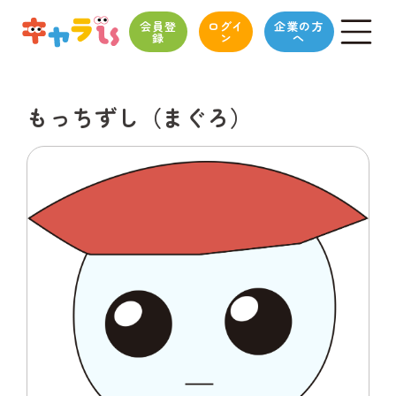
会員登
ログイ
企業の方
録
ン
へ
もっちずし（まぐろ）