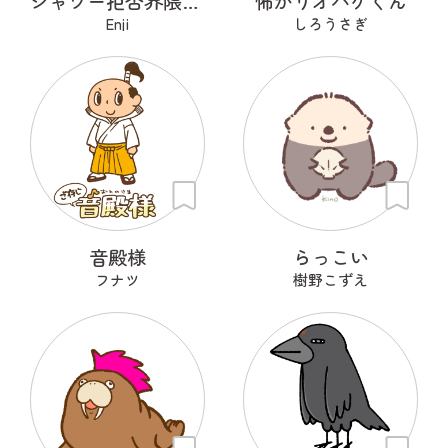
シャワー拒否界隈の子猫 ノワ
怖がりオバケくん
Enji
しろうさぎ
音殿様
らっこい
フナツ
樹野こずえ