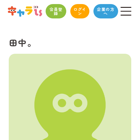
会員登
ログイ
企業の方
録
ン
へ
田中。