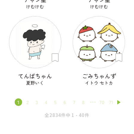
けむけむ
けむけむ
てんぱちゃん
ごみちゃんず
夏野いく
イトウ セトカ
1
2
3
4
5
6
7
8
70
71
全2834件中 1 - 40件