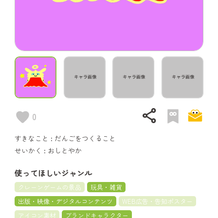
share
0
すきなこと : だんごをつくること
せいかく : おしとやか
使ってほしいジャンル
クレーンゲームの景品
玩具・雑貨
出版・映像・デジタルコンテンツ
WEB広告・告知ポスター
アイコン素材
ブランドキャラクター