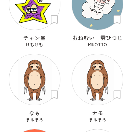
チャン星
おねむい 雲ひつじ
けむけむ
MIKOTTO
なも
ナモ
まるまろ
まるまろ