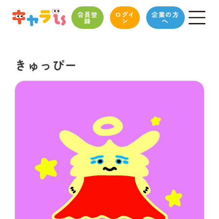
会員登
ログイ
企業の方
録
ン
へ
きゅっぴー