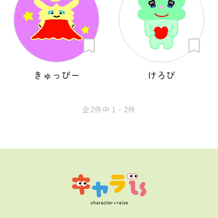
きゅっぴー
けろぴ
全2件中 1 - 2件