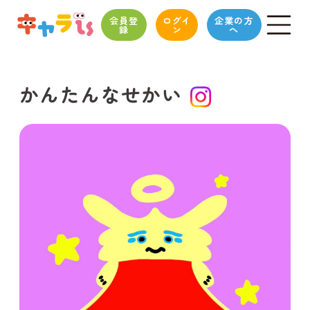
会員登
ログイ
企業の方
録
ン
へ
かんたんなせかい