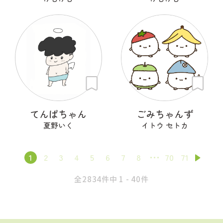
てんぱちゃん
ごみちゃんず
夏野いく
イトウ セトカ
1
2
3
4
5
6
7
8
70
71
全2834件中 1 - 40件