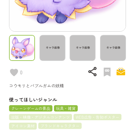
share
0
コウモリとバブルガムの妖精
使ってほしいジャンル
クレーンゲームの景品
玩具・雑貨
出版・映像・デジタルコンテンツ
WEB広告・告知ポスター
アイコン素材
ブランドキャラクター