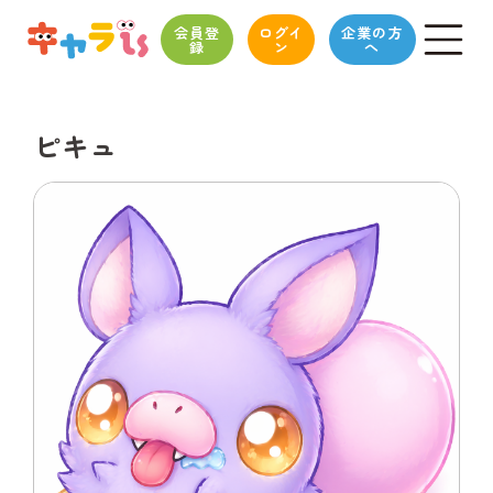
会員登
ログイ
企業の方
録
ン
へ
ピキュ