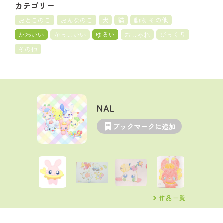
カテゴリー
おとこのこ
おんなのこ
犬
猫
動物 その他
かわいい
かっこいい
ゆるい
おしゃれ
びっくり
その他
NAL
ブックマークに追加
作品一覧