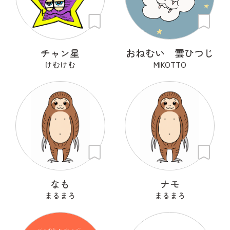
チャン星
おねむい 雲ひつじ
けむけむ
MIKOTTO
なも
ナモ
まるまろ
まるまろ