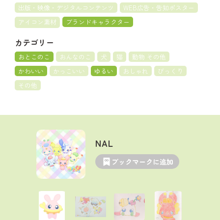
出版・映像・デジタルコンテンツ
WEB広告・告知ポスター
アイコン素材
ブランドキャラクター
カテゴリー
おとこのこ
おんなのこ
犬
猫
動物 その他
かわいい
かっこいい
ゆるい
おしゃれ
びっくり
その他
NAL
ブックマークに追加