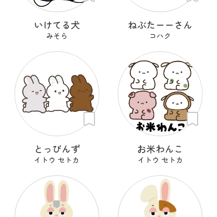
いけてる犬
ねぶたーーさん
みそら
コハク
とっぴんず
お米わんこ
イトウ セトカ
イトウ セトカ