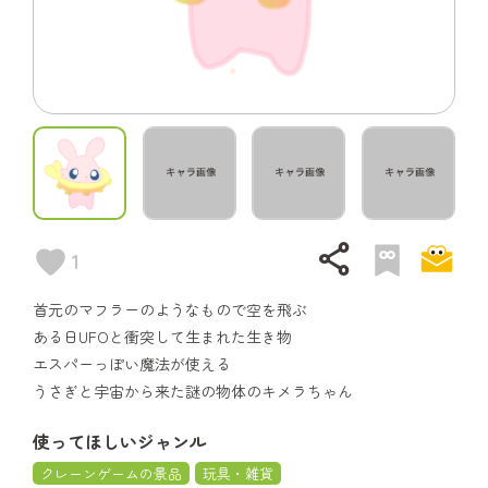
share
1
首元のマフラーのようなもので空を飛ぶ
ある日UFOと衝突して生まれた生き物
エスパーっぽい魔法が使える
うさぎと宇宙から来た謎の物体のキメラちゃん
使ってほしいジャンル
クレーンゲームの景品
玩具・雑貨