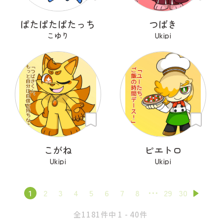
ぱたぱたぱたっち
つばき
こゆり
Ukipi
こがね
ピエトロ
Ukipi
Ukipi
1
2
3
4
5
6
7
8
29
30
全1181件中 1 - 40件