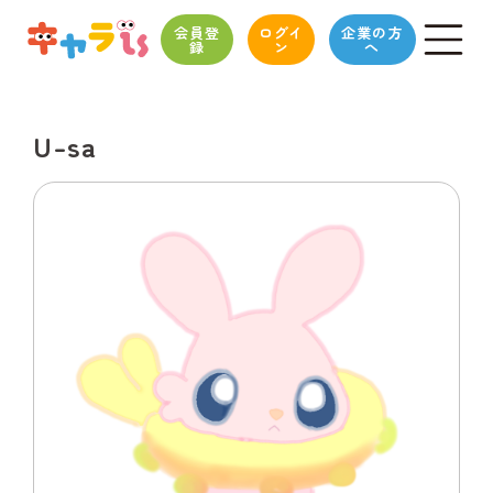
会員登
ログイ
企業の方
録
ン
へ
U-sa