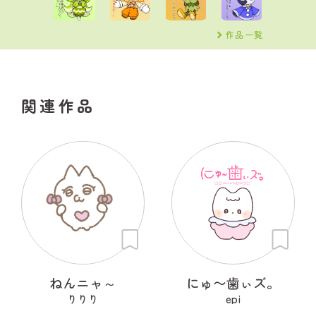
作品一覧
関連作品
ねんニャ～
にゅ〜歯ぃズ。
りりり
epi