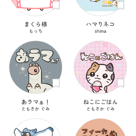
まくら様
ハマりネコ
もっち
shima
あラマぁ！
ねこにごはん
ともさか ぐみ
ともさか ぐみ