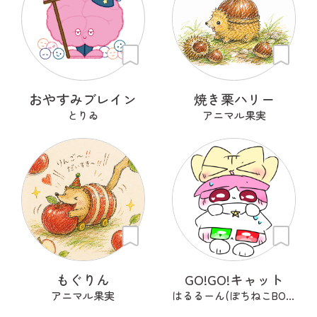
おやすみブレイン
焼き栗ハリー
とりゐ
アニマル果実
もぐりん
GO!GO!キャット
アニマル果実
はるるーん(ぽちねこBOOKS)