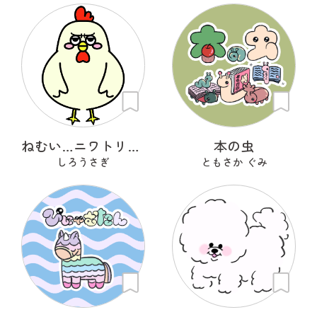
ねむい…ニワトリさん
本の虫
しろうさぎ
ともさか ぐみ