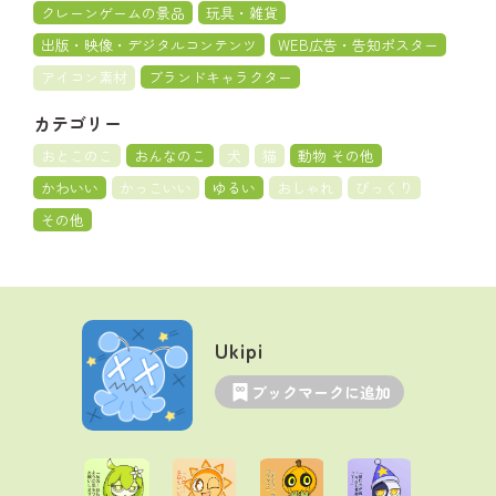
クレーンゲームの景品
玩具・雑貨
出版・映像・デジタルコンテンツ
WEB広告・告知ポスター
アイコン素材
ブランドキャラクター
カテゴリー
おとこのこ
おんなのこ
犬
猫
動物 その他
かわいい
かっこいい
ゆるい
おしゃれ
びっくり
その他
Ukipi
ブックマークに追加