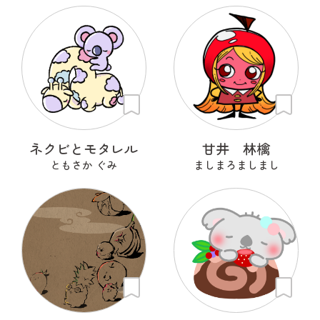
ネクビとモタレル
甘井 林檎
ともさか ぐみ
ましまろましまし