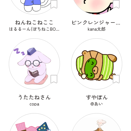
ねんねこねここ
ピンクレンジャーアフロ🩷
はるるーん(ぽちねこBOOKS)
kana太郎
うたたねさん
すやぽん
copa
@あい