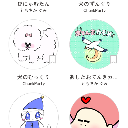
ぴにゃむたん
犬のずんぐり
ともさか ぐみ
ChunkParty
犬のむっくり
あしたおてんきカモメ
ChunkParty
ともさか ぐみ