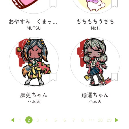
おやすみ くまっくら
もちもちうさち
MUTSU
Noti
麼茰ちゃん
羭邐ちゃん
ハム天
ハム天
1
2
3
4
5
6
7
8
28
29