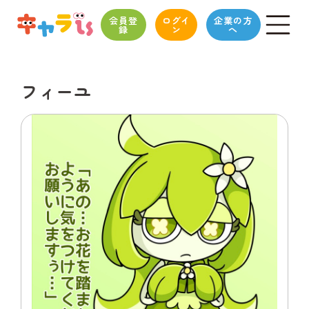
会員登
ログイ
企業の方
録
ン
へ
フィーユ