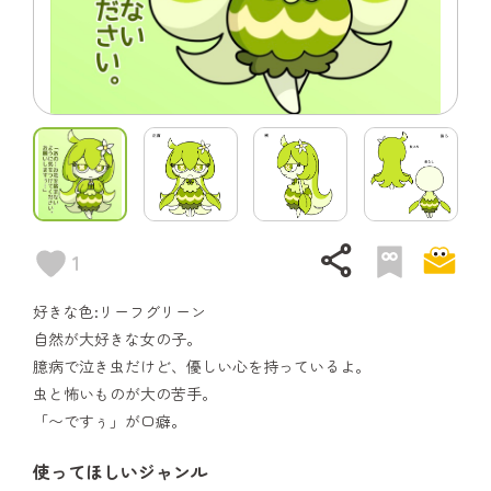
share
1
好きな色:リーフグリーン
自然が大好きな女の子。
臆病で泣き虫だけど、優しい心を持っているよ。
虫と怖いものが大の苦手。
「〜ですぅ」が口癖。
使ってほしいジャンル