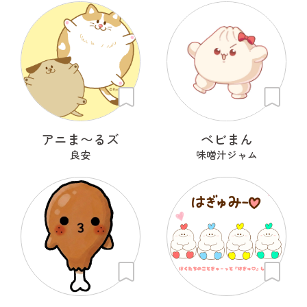
アニま〜るズ
ベビまん
良安
味噌汁ジャム