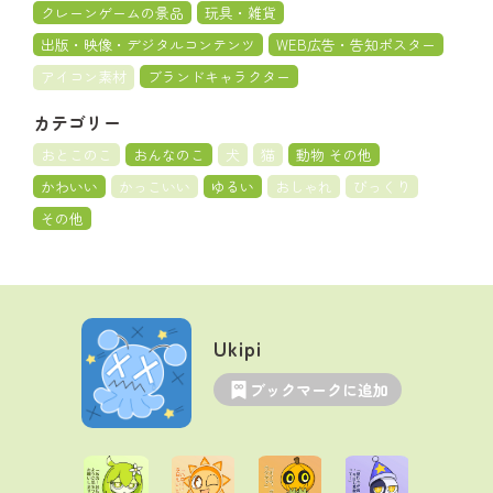
クレーンゲームの景品
玩具・雑貨
出版・映像・デジタルコンテンツ
WEB広告・告知ポスター
アイコン素材
ブランドキャラクター
カテゴリー
おとこのこ
おんなのこ
犬
猫
動物 その他
かわいい
かっこいい
ゆるい
おしゃれ
びっくり
その他
Ukipi
ブックマークに追加