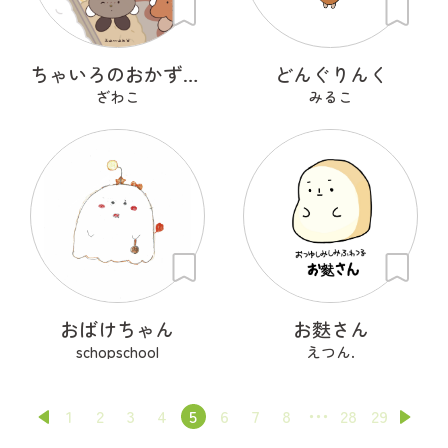
ちゃいろのおかずたち
どんぐりんく
ざわこ
みるこ
おばけちゃん
お麩さん
schopschool
えつん.
1
2
3
4
5
6
7
8
28
29