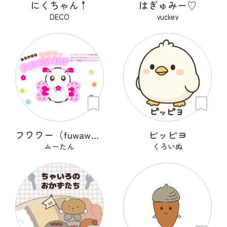
にくちゃん↑
はぎゅみー♡
DECO
yuckey
フワワー（fuwawar）
ピッピヨ
ムーたん
くろいぬ