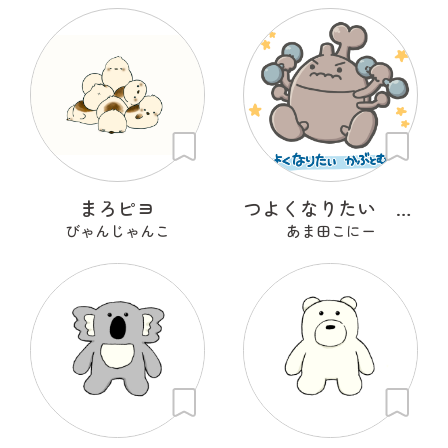
まろピヨ
つよくなりたい かぶとむし
びゃんじゃんこ
あま田こにー