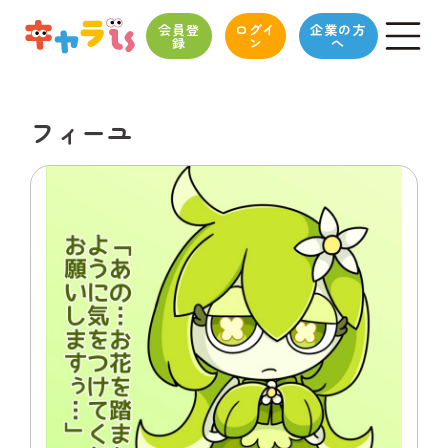
会員登
ログイ
企業の方
録
ン
へ
フィーユ