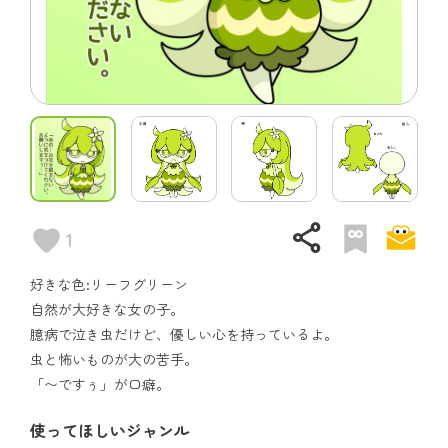
share
1
好きな色:リーフグリーン
自然が大好きな女の子。
臆病で泣き虫だけど、優しい心を持っているよ。
虫と怖いものが大の苦手。
「〜ですぅ」が口癖。
使ってほしいジャンル