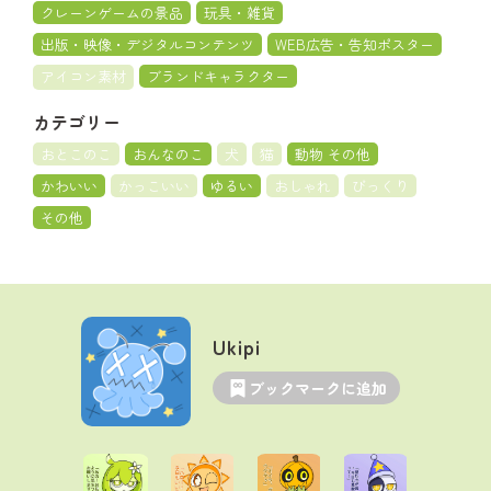
クレーンゲームの景品
玩具・雑貨
出版・映像・デジタルコンテンツ
WEB広告・告知ポスター
アイコン素材
ブランドキャラクター
カテゴリー
おとこのこ
おんなのこ
犬
猫
動物 その他
かわいい
かっこいい
ゆるい
おしゃれ
びっくり
その他
Ukipi
ブックマークに追加