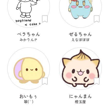
ベラちゃん
ぜるちゃん
みかりんＰ
えなぼぼぼ
おいもぅ
にゃんまん
翠( ¨̮ )
橙玉屋