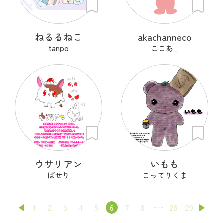
ねるるねこ
akachanneco
tanpo
ここあ_
ウサリアン
いもも
ぱせり
こってりくま
1
2
3
4
5
6
7
8
28
29