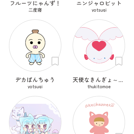
フルーツにゃんず！
ニンジャロビット
二度寝
yotsugi
デカぱんちゅう
天使なきんぎょ～ぷくぱたぷう
yotsugi
thukitomoe