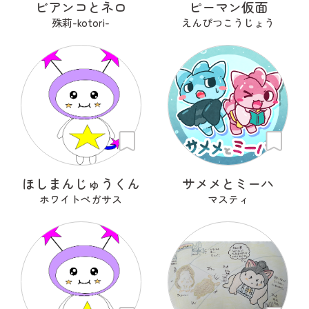
ビアンコとネロ
ピーマン仮面
殊莉-kotori-
えんぴつこうじょう
ほしまんじゅうくん
サメメとミーハ
ホワイトペガサス
マスティ