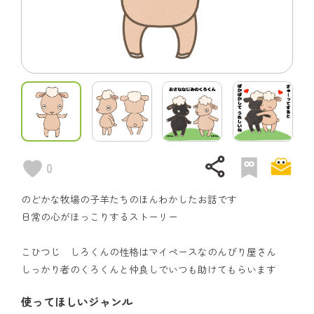
share
0
のどかな牧場の子羊たちのほんわかしたお話です
日常の心がほっこりするストーリー
こひつじ しろくんの性格はマイペースなのんびり屋さん
しっかり者のくろくんと仲良しでいつも助けてもらいます
使ってほしいジャンル