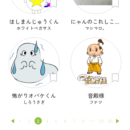
ほしまんじゅうくん
にゃんのこれしこ ある日の夢 Ｎo.2
ホワイトペガサス
マシマロ。
怖がりオバケくん
音殿様
しろうさぎ
フナツ
1
2
3
4
5
6
7
8
29
30