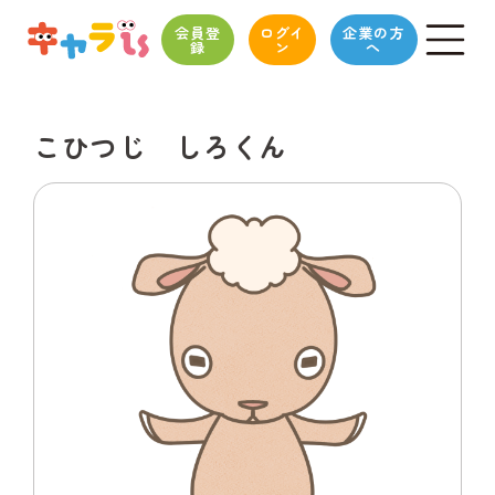
会員登
ログイ
企業の方
録
ン
へ
こひつじ しろくん