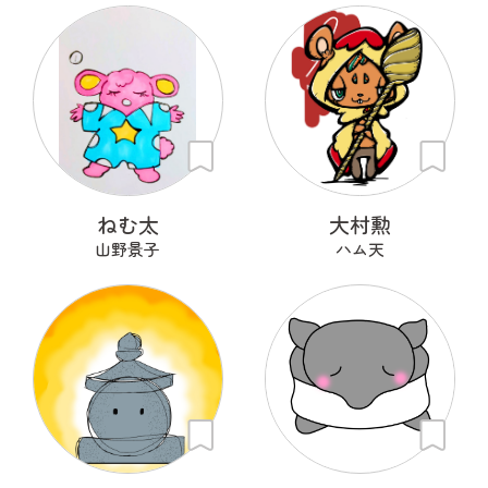
ねむ太
大村勲
山野景子
ハム天