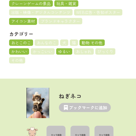
クレーンゲームの景品
玩具・雑貨
出版・映像・デジタルコンテンツ
WEB広告・告知ポスター
アイコン素材
ブランドキャラクター
カテゴリー
おとこのこ
おんなのこ
犬
猫
動物 その他
かわいい
かっこいい
ゆるい
おしゃれ
びっくり
その他
ねぎネコ
ブックマークに追加