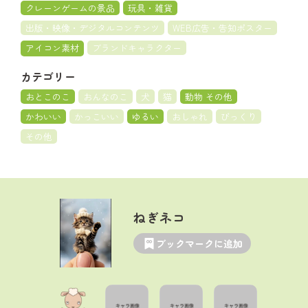
クレーンゲームの景品
玩具・雑貨
出版・映像・デジタルコンテンツ
WEB広告・告知ポスター
アイコン素材
ブランドキャラクター
カテゴリー
おとこのこ
おんなのこ
犬
猫
動物 その他
かわいい
かっこいい
ゆるい
おしゃれ
びっくり
その他
ねぎネコ
ブックマークに追加