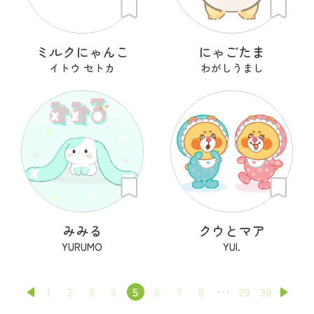
ミルクにゃんこ
にゃごたま
イトウ セトカ
わがしうまし
みみる
クウとマア
YURUMO
YUI.
1
2
3
4
5
6
7
8
29
30