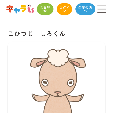
会員登
ログイ
企業の方
録
ン
へ
こひつじ しろくん