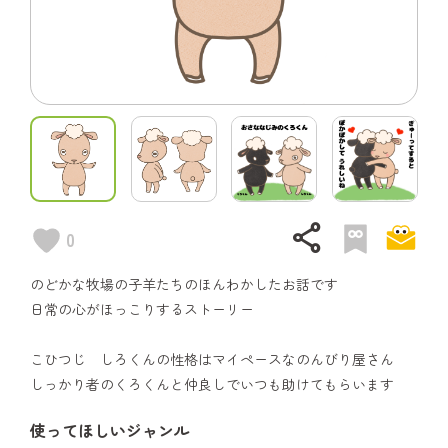
share
0
のどかな牧場の子羊たちのほんわかしたお話です
日常の心がほっこりするストーリー
こひつじ しろくんの性格はマイペースなのんびり屋さん
しっかり者のくろくんと仲良しでいつも助けてもらいます
使ってほしいジャンル