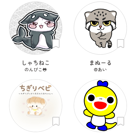
しゃちねこ
まぬーる
のんぴこ🐸
@あい