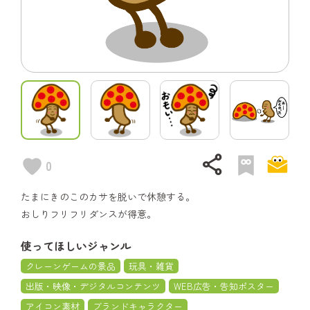
share
0
たまにきのこのカサを脱いで休憩する。
おしりフリフリダンスが得意。
使ってほしいジャンル
クレーンゲームの景品
玩具・雑貨
出版・映像・デジタルコンテンツ
WEB広告・告知ポスター
アイコン素材
ブランドキャラクター