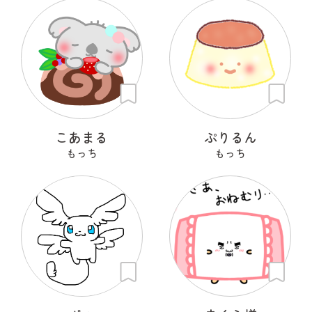
こあまる
ぷりるん
もっち
もっち