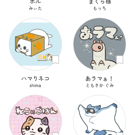
ポル
まくら様
みぃた
もっち
ハマりネコ
あラマぁ！
shima
ともさか ぐみ