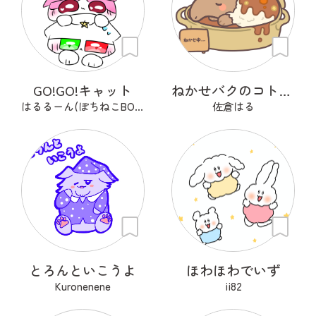
GO!GO!キャット
ねかせバクのコトコト
はるるーん(ぽちねこBOOKS)
佐倉はる
とろんといこうよ
ほわほわでいず
Kuronenene
ii82