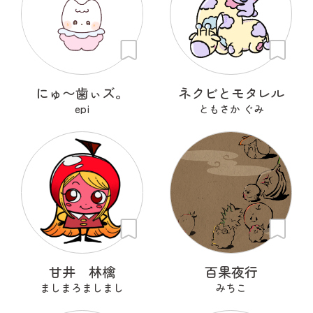
にゅ〜歯ぃズ。
ネクビとモタレル
epi
ともさか ぐみ
甘井 林檎
百果夜行
ましまろましまし
みちこ