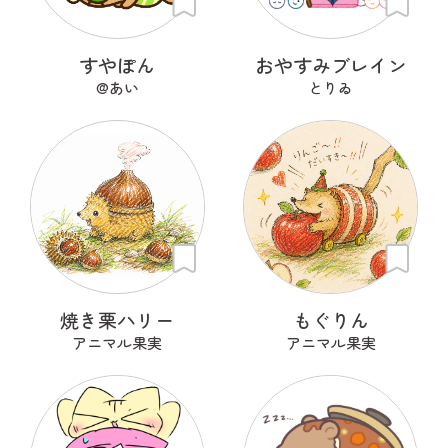
すやぽん
おやすみブレイン
@あい
とりゐ
焼き栗ハリー
もぐりん
アニマル果実
アニマル果実