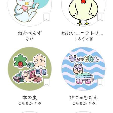
ねむぺんず
ねむい…ニワトリさん
なぴ
しろうさぎ
本の虫
ぴにゃむたん
ともさか ぐみ
ともさか ぐみ