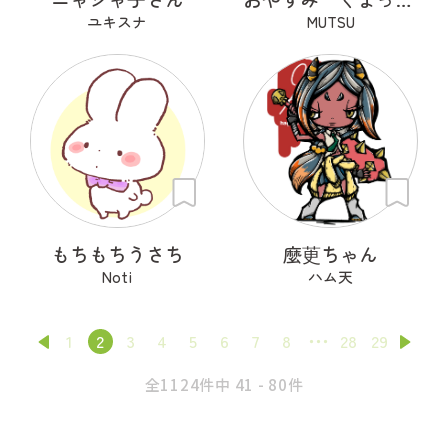
ユキスナ
MUTSU
もちもちうさち
麼茰ちゃん
Noti
ハム天
1
2
3
4
5
6
7
8
28
29
全1124件中 41 - 80件