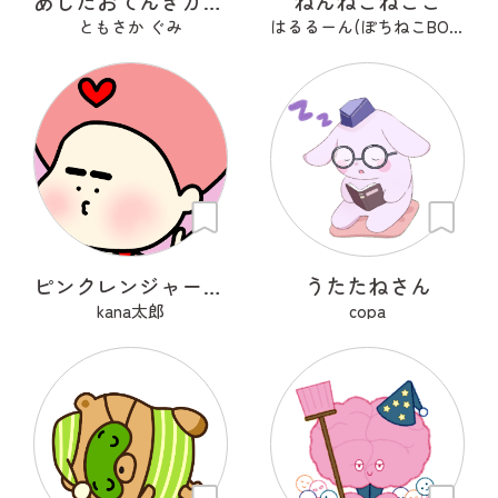
あしたおてんきカモメ
ねんねこねここ
ともさか ぐみ
はるるーん(ぽちねこBOOKS)
ピンクレンジャーアフロ🩷
うたたねさん
kana太郎
copa