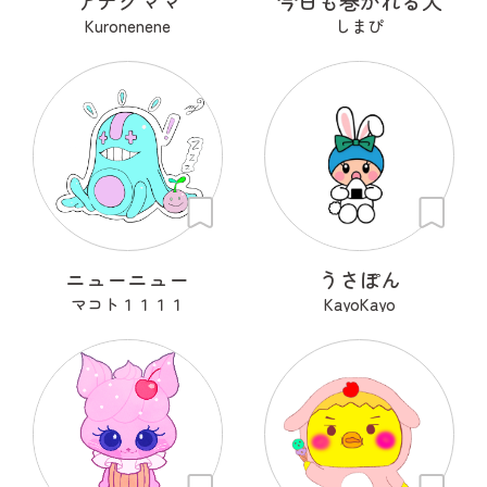
アナグママ
今日も巻かれる犬
Kuronenene
しまぴ
ニューニュー
うさぽん
マコト１１１１
KayoKayo