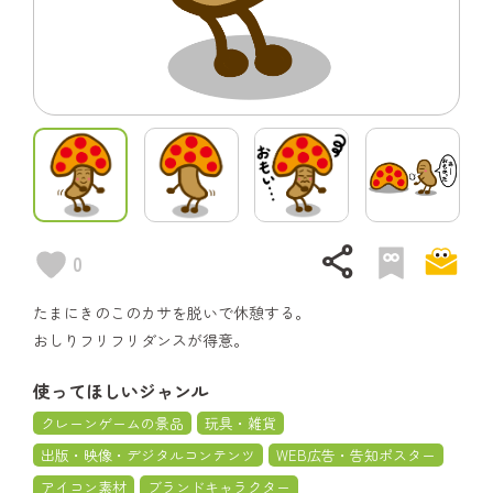
share
0
たまにきのこのカサを脱いで休憩する。
おしりフリフリダンスが得意。
使ってほしいジャンル
クレーンゲームの景品
玩具・雑貨
出版・映像・デジタルコンテンツ
WEB広告・告知ポスター
アイコン素材
ブランドキャラクター