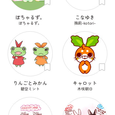
ぽちゃるず。
こなゆき
ぽちゃるず。
殊莉-kotori-
りんごとみかん
キャロット
碧空ミント
木咲朝日