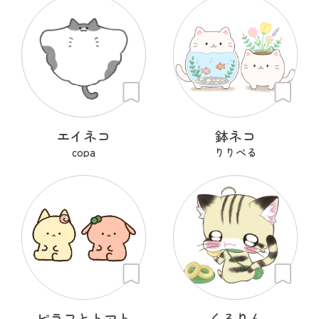
エイネコ
鉢ネコ
copa
りりべる
ピラフとトマト
くるりん