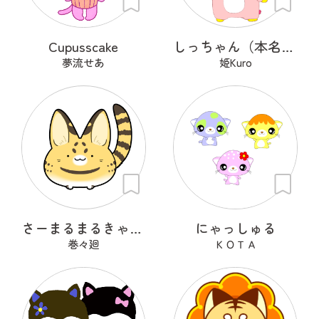
Cupusscake
しっちゃん（本名：七味）
夢流せあ
姫Kuro
さーまるまるきゃっと
にゃっしゅる
巻々廻
ＫＯＴＡ