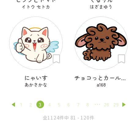
イトウ セトカ
はざまゆう
にゃいす
チョコっとカールちゃん
あかさかな
a168
1
2
3
4
5
6
7
8
28
29
全1124件中 81 - 120件