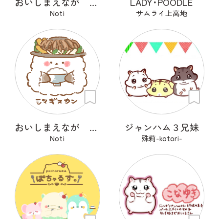
おいしまえなが その１
LADY･POODLE
Noti
サムライ上高地
おいしまえなが その２
ジャンハム３兄妹
Noti
殊莉-kotori-