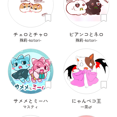
チェロとチャロ
ビアンコとネロ
殊莉-kotori-
殊莉-kotori-
サメメとミーハ
にゃんペコ王
マスティ
一茶🌿