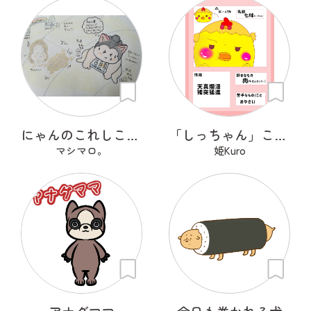
にゃんのこれしこ ある日の夢 Ｎo.2
「しっちゃん」こと「七味」です！
マシマロ。
姫Kuro