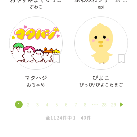
ざわこ
epi
マタハジ
ぴよこ
おちゃめ
ぴっぴ/ぴよこたまご
1
2
3
4
5
6
7
8
28
29
全1124件中 1 - 40件