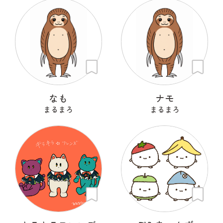
なも
ナモ
まるまろ
まるまろ