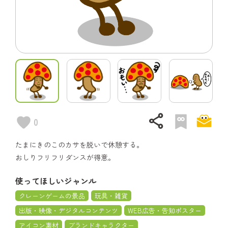
share
0
たまにきのこのカサを脱いで休憩する。
おしりフリフリダンスが得意。
使ってほしいジャンル
クレーンゲームの景品
玩具・雑貨
出版・映像・デジタルコンテンツ
WEB広告・告知ポスター
アイコン素材
ブランドキャラクター