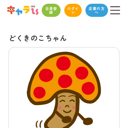
会員登
ログイ
企業の方
録
ン
へ
どくきのこちゃん