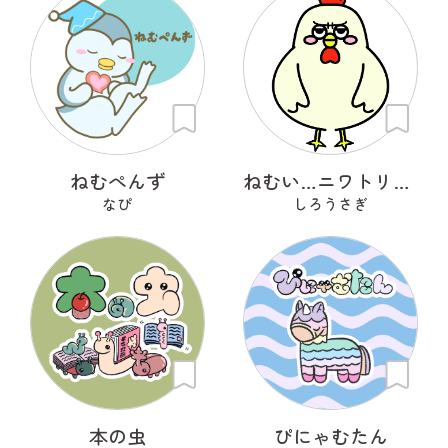
ねむぺんず
ねむい…ニワトリさん
なぴ
しろうさぎ
本の虫
ぴにゃむたん