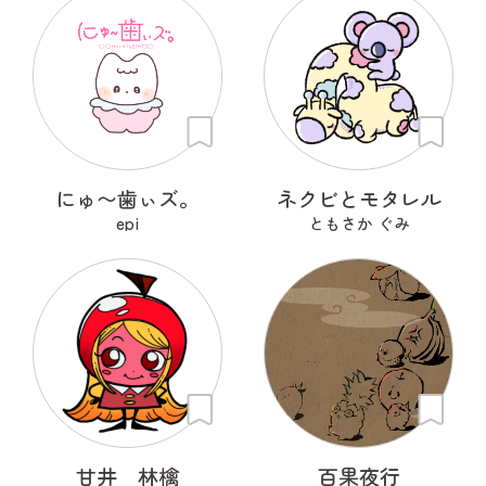
にゅ〜歯ぃズ。
ネクビとモタレル
epi
ともさか ぐみ
甘井 林檎
百果夜行