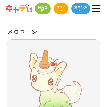
会員登
ログイ
企業の方
録
ン
へ
メロコーン