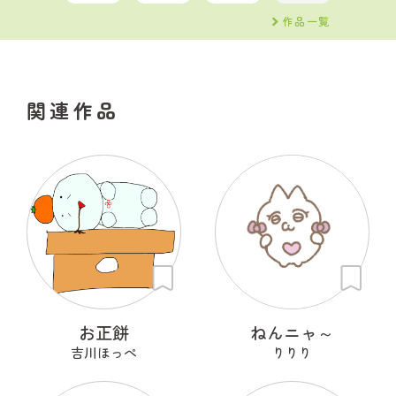
作品一覧
関連作品
お正餅
ねんニャ～
吉川ほっぺ
りりり