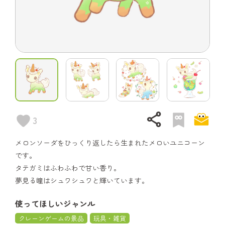
share
3
メロンソーダをひっくり返したら生まれたメロいユニコーン
です。
タテガミはふわふわで甘い香り。
夢見る瞳はシュワシュワと輝いています。
使ってほしいジャンル
クレーンゲームの景品
玩具・雑貨