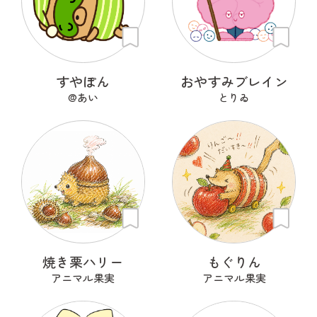
すやぽん
おやすみブレイン
@あい
とりゐ
焼き栗ハリー
もぐりん
アニマル果実
アニマル果実