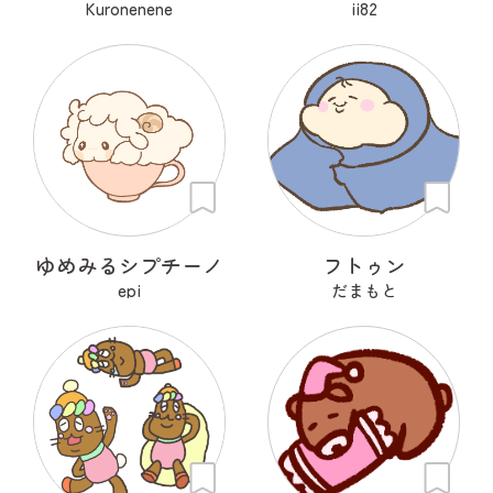
Kuronenene
ii82
ゆめみるシプチーノ
フトゥン
epi
だまもと