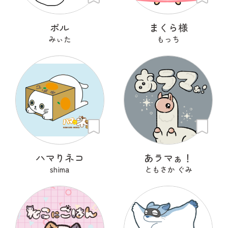
ポル
まくら様
みぃた
もっち
ハマりネコ
あラマぁ！
shima
ともさか ぐみ