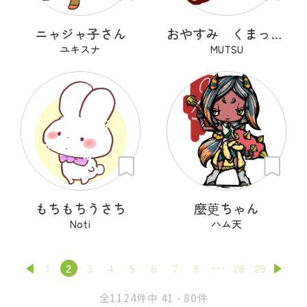
ニャジャ子さん
おやすみ くまっくら
ユキスナ
MUTSU
もちもちうさち
麼茰ちゃん
Noti
ハム天
1
2
3
4
5
6
7
8
28
29
全1124件中 41 - 80件