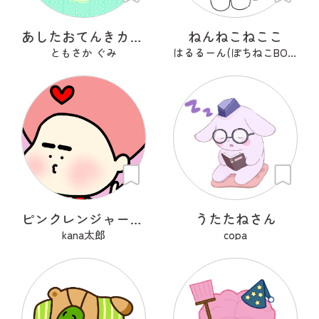
あしたおてんきカモメ
ねんねこねここ
ともさか ぐみ
はるるーん(ぽちねこBOOKS)
ピンクレンジャーアフロ🩷
うたたねさん
kana太郎
copa