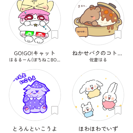
GO!GO!キャット
ねかせバクのコトコト
はるるーん(ぽちねこBOOKS)
佐倉はる
とろんといこうよ
ほわほわでいず