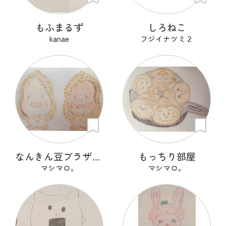
もふまるず
しろねこ
kanae
フジイナツミ２
なんきん豆ブラザーズ ＮナンＫキンちゃん
もっちり部屋
マシマロ。
マシマロ。