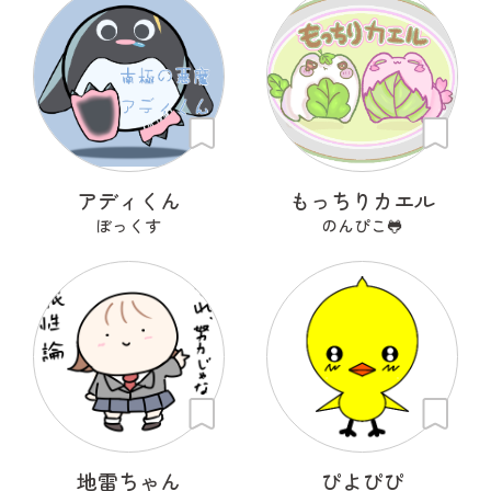
アディくん
もっちりカエル
ぼっくす
のんぴこ🐸
地雷ちゃん
ぴよぴぴ