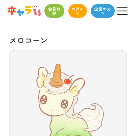
会員登
ログイ
企業の方
録
ン
へ
メロコーン