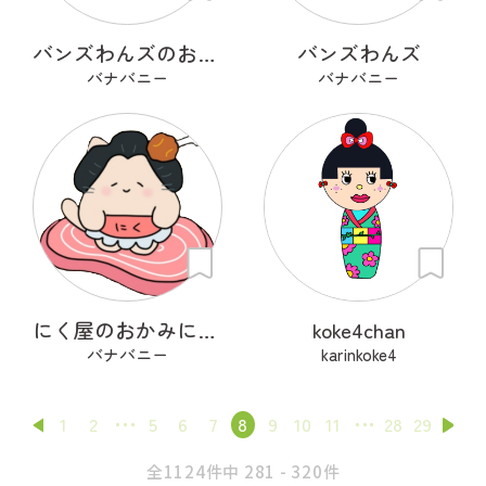
バンズわんズのお手伝いワン
バンズわんズ
バナバニー
バナバニー
にく屋のおかみにゃん
koke4chan
バナバニー
karinkoke4
1
2
5
6
7
8
9
10
11
28
29
全1124件中 281 - 320件