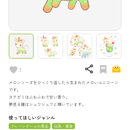
share
3
メロンソーダをひっくり返したら生まれたメロいユニコーン
です。
タテガミはふわふわで甘い香り。
夢見る瞳はシュワシュワと輝いています。
使ってほしいジャンル
クレーンゲームの景品
玩具・雑貨