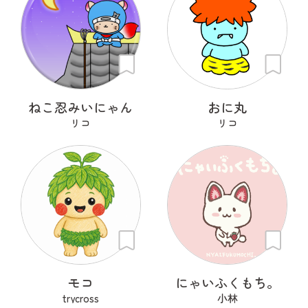
ねこ忍みいにゃん
おに丸
リコ
リコ
モコ
にゃいふくもち。
trycross
小林