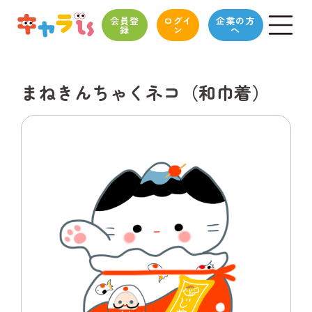
会員登
ログイ
企業の方
録
ン
へ
まねきんちゃくネコ（和巾着）