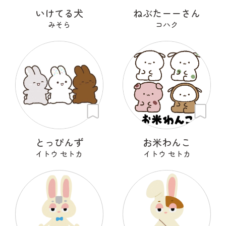
いけてる犬
ねぶたーーさん
みそら
コハク
とっぴんず
お米わんこ
イトウ セトカ
イトウ セトカ