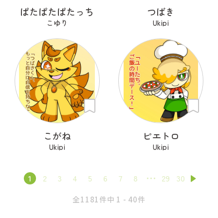
ぱたぱたぱたっち
つばき
こゆり
Ukipi
こがね
ピエトロ
Ukipi
Ukipi
1
2
3
4
5
6
7
8
29
30
全1181件中 1 - 40件