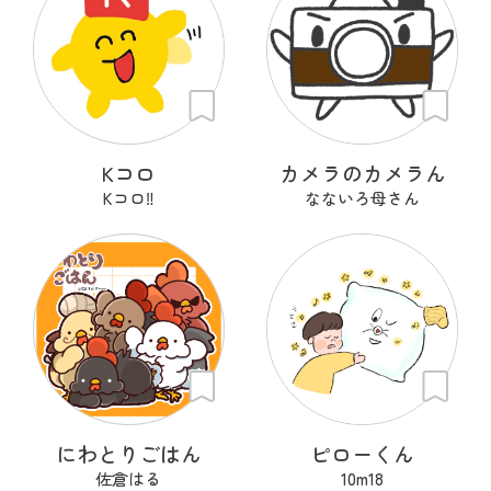
Kコロ
カメラのカメラん
Kコロ‼︎
なないろ母さん
にわとりごはん
ピローくん
佐倉はる
10m18