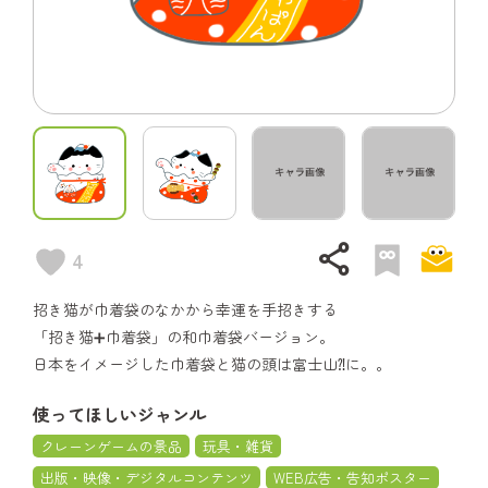
share
4
招き猫が巾着袋のなかから幸運を手招きする
「招き猫➕巾着袋」の和巾着袋バージョン。
日本をイメージした巾着袋と猫の頭は富士山⁈に。。
使ってほしいジャンル
クレーンゲームの景品
玩具・雑貨
出版・映像・デジタルコンテンツ
WEB広告・告知ポスター