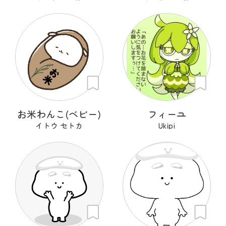
お米わんこ(ベビー)
フィーユ
イトウ セトカ
Ukipi