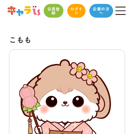
会員登
ログイ
企業の方
録
ン
へ
こもも