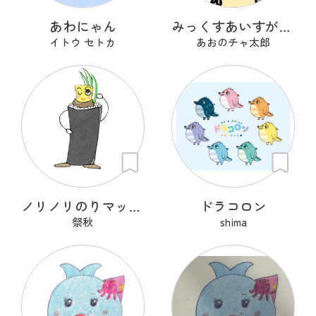
あわにゃん
みっくすあいすがーる
イトウ セトカ
あおのチャ太郎
ノリノリのりマッキーさん
ドラコロン
祭秋
shima