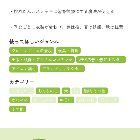
・桃風だんごステッキは皆を笑顔にする魔法が使える
・季節ごとに衣装が変わり、春は桜、夏は朝顔、秋は紅葉
使ってほしいジャンル
クレーンゲームの景品
玩具・雑貨
出版・映像・デジタルコンテンツ
WEB広告・告知ポスター
アイコン素材
ブランドキャラクター
カテゴリー
おとこのこ
おんなのこ
犬
猫
動物 その他
かわいい
かっこいい
ゆるい
おしゃれ
びっくり
その他