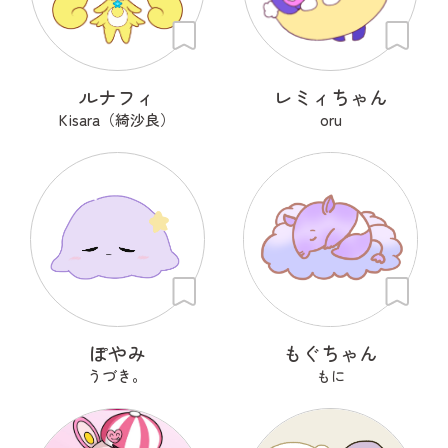
ルナフィ
レミィちゃん
Kisara（綺沙良）
oru
ぽやみ
もぐちゃん
うづき。
もに