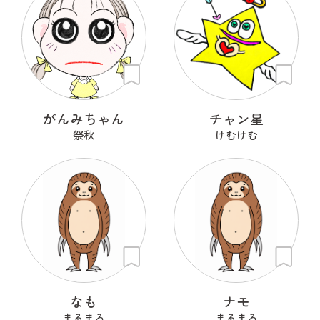
がんみちゃん
チャン星
祭秋
けむけむ
なも
ナモ
まるまろ
まるまろ