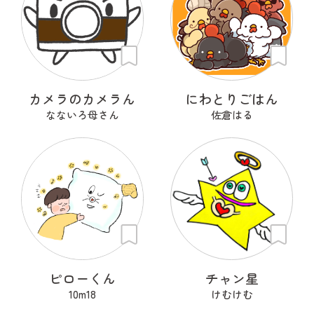
カメラのカメラん
にわとりごはん
なないろ母さん
佐倉はる
ピローくん
チャン星
10m18
けむけむ