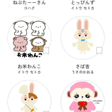
ねぶたーーさん
とっぴんず
コハク
イトウ セトカ
お米わんこ
さば吉
イトウ セトカ
うさのかおる