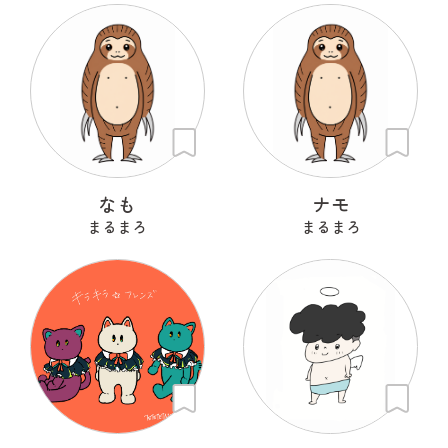
なも
ナモ
まるまろ
まるまろ