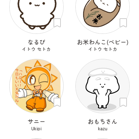
なるぴ
お米わんこ(ベビー)
イトウ セトカ
イトウ セトカ
サニー
おもちさん
Ukipi
kazu