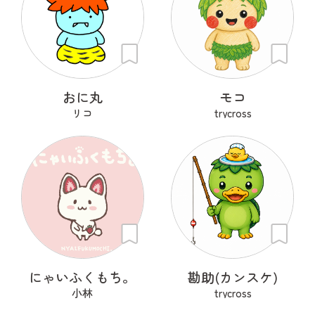
おに丸
モコ
リコ
trycross
にゃいふくもち。
勘助(カンスケ)
小林
trycross