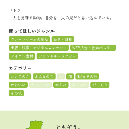
「トラ」
二人を見守る動物。自分を二人の兄だと思い込んでいる。
使ってほしいジャンル
クレーンゲームの景品
玩具・雑貨
出版・映像・デジタルコンテンツ
WEB広告・告知ポスター
アイコン素材
ブランドキャラクター
カテゴリー
おとこのこ
おんなのこ
犬
猫
動物 その他
かわいい
かっこいい
ゆるい
おしゃれ
びっくり
その他
ともぞう。