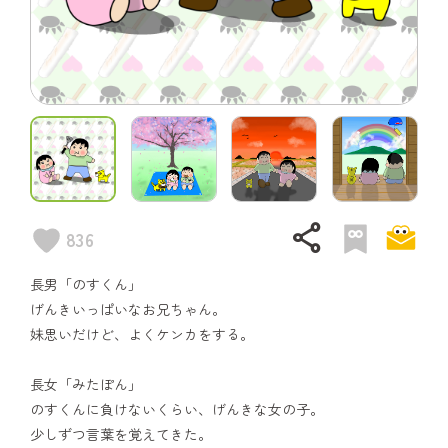
share
836
長男「のすくん」
げんきいっぱいなお兄ちゃん。
妹思いだけど、よくケンカをする。
長女「みたぽん」
のすくんに負けないくらい、げんきな女の子。
少しずつ言葉を覚えてきた。