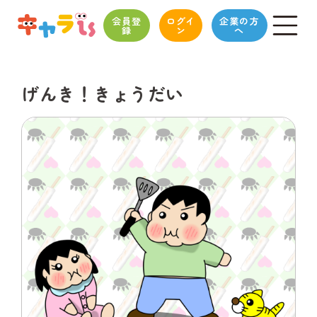
会員登
ログイ
企業の方
録
ン
へ
げんき！きょうだい