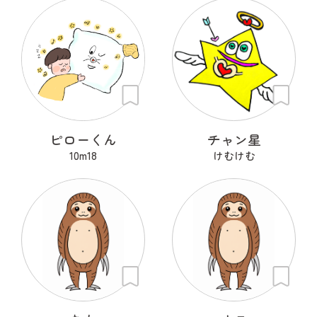
ピローくん
チャン星
10m18
けむけむ