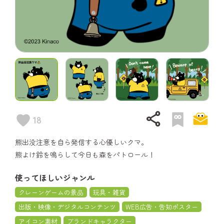
share
18
熊出没注意を自ら発信する心優しいクマ。
熊よけ鈴を鳴らして今日も森をパトロール！
使ってほしいジャンル
クレーンゲームの景品
玩具・雑貨
出版・映像・デジタルコンテンツ
WEB広告・告知ポスター
アイコン素材
ブランドキャラクター