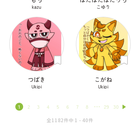
kazu
こゆり
つばき
こがね
Ukipi
Ukipi
1
2
3
4
5
6
7
8
29
30
全1182件中 1 - 40件