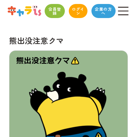
会員登
ログイ
企業の方
録
ン
へ
熊出没注意クマ