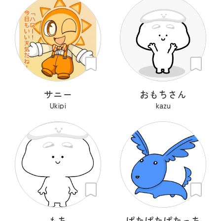
サニー
おもちさん
Ukipi
kazu
もち
ぱたぱたぱたっち