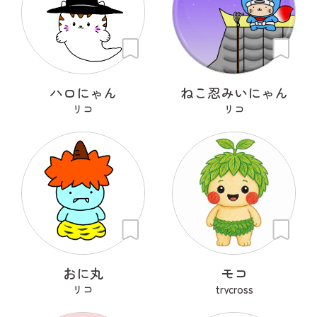
ハロにゃん
ねこ忍みいにゃん
リコ
リコ
おに丸
モコ
リコ
trycross