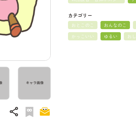
カテゴリー
おとこのこ
おんなのこ
かっこいい
ゆるい
お
share