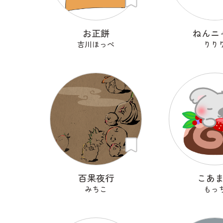
お正餅
ねんニ
吉川ほっぺ
りり
百果夜行
こあ
みちこ
もっ