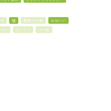
犬
猫
動物 その他
かわいい
しゃれ
びっくり
その他