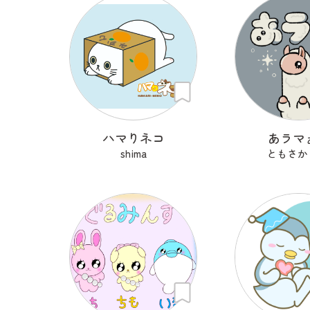
ハマりネコ
あラマ
shima
ともさか