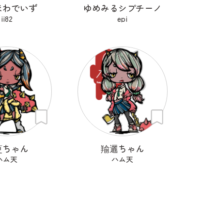
ほわでいず
ゆめみるシプチーノ
ii82
epi
茰ちゃん
羭邐ちゃん
ハム天
ハム天