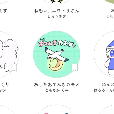
んず
ねむい…ニワトリさん
しろうさぎ
とも
っくり
あしたおてんきカモメ
ねん
rty
ともさか ぐみ