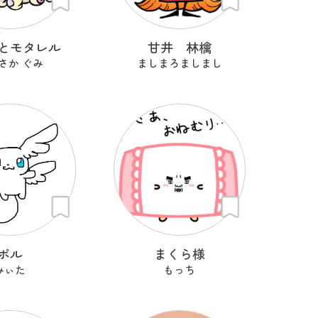
とモタレル
甘井 林檎
さか ぐみ
ましまろましまし
ポル
まくら様
みぃた
もっち