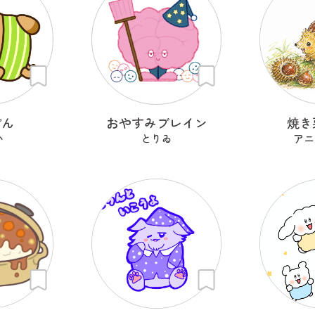
ぽん
おやすみブレイン
焼き
い
とりゐ
アニ