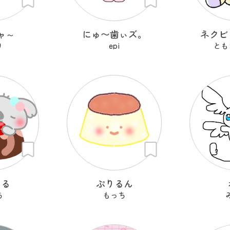
ャ～
にゅ〜歯ぃズ。
ネクビ
り
epi
とも
まる
ぷりるん
ち
もっち