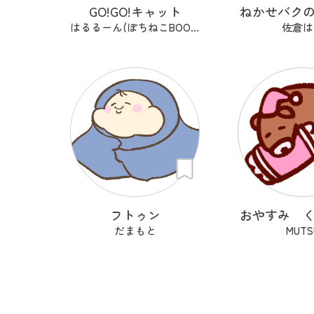
GO!GO!キャット
ねかせバク
はるるーん(ぽちねこBOOKS)
佐倉は
フトゥン
おやすみ 
だまもと
MUTS