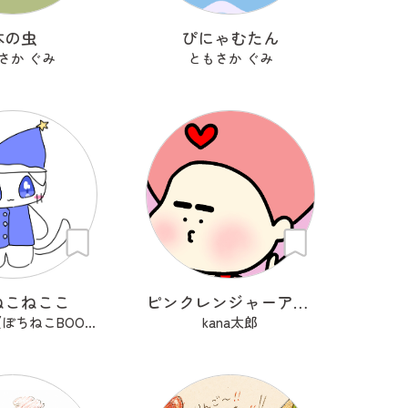
本の虫
ぴにゃむたん
さか ぐみ
ともさか ぐみ
ねこねここ
ピンクレンジャーアフロ🩷
はるるーん(ぽちねこBOOKS)
kana太郎