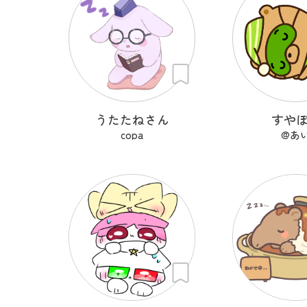
うたたねさん
すや
copa
@あ