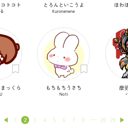
のコトコト
とろんといこうよ
ほわ
る
Kuronenene
くまっくら
もちもちうさち
麼
U
Noti
1
2
3
4
5
6
7
8
28
29