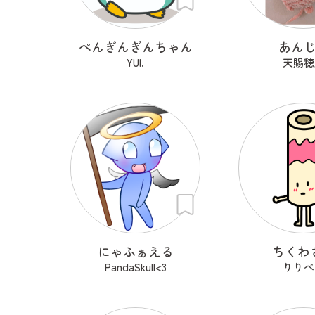
ぺんぎんぎんちゃん
あん
YUI.
天賜穂
にゃふぁえる
ちくわ
PandaSkull<3
りりべ