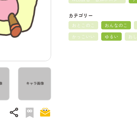
カテゴリー
おとこのこ
おんなのこ
かっこいい
ゆるい
お
share