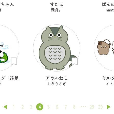
ごちゃん
すたぁ
ぱん
希
深月。
nant
ンダ 遠足
アウルねこ
ミル
2
しろうさぎ
イト
1
2
3
4
5
6
7
8
28
29