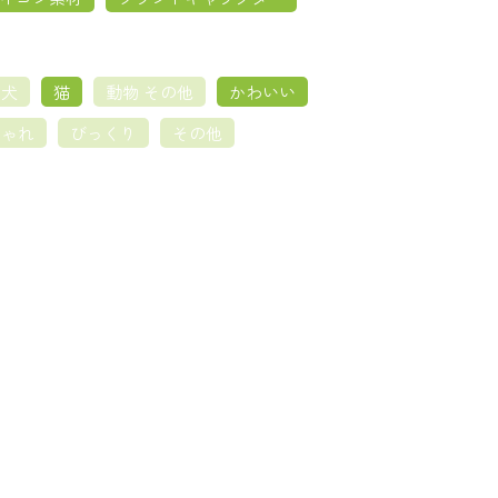
犬
猫
動物 その他
かわいい
しゃれ
びっくり
その他