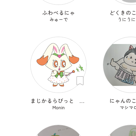
ふわぺるにゃ
どくきの
みゅーで
うにうに
まじかるらびっと ミカ
にゃんの
Monin
マシマ