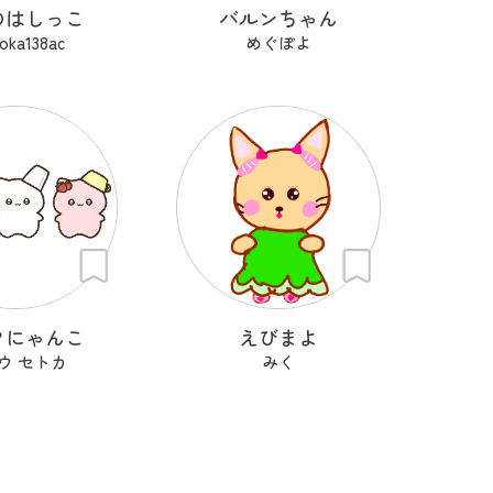
のはしっこ
バルンちゃん
oka138ac
めぐぽよ
クにゃんこ
えびまよ
ウ セトカ
みく