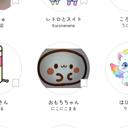
じゅ
レトロとヌイト
こ
足
Kuronenene
う
さん
おもちちゃん
は
る
にこにこまる
り