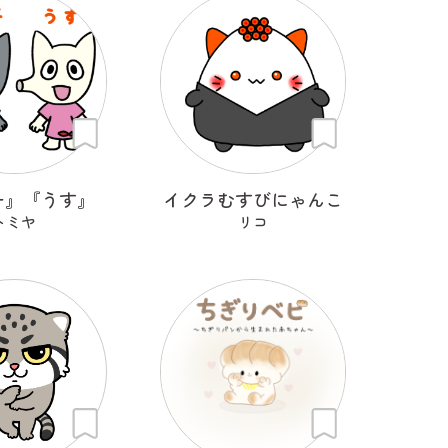
チ』『うす』
イクラむすびにゃんこ
トミヤ
リコ