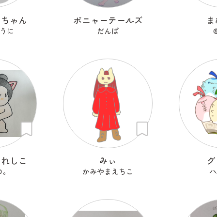
こちゃん
ポニャーテールズ
ま
うに
だんぱ
これしこ
みぃ
グ
ロ。
かみやまえちこ
ハ