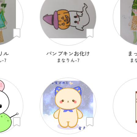
リル
パンプキンお化け
ま
-7
まなりん-7
ま