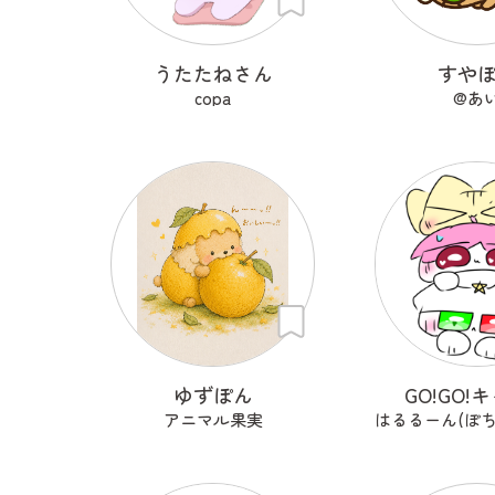
うたたねさん
すや
copa
@あ
ゆずぽん
GO!GO!
アニマル果実