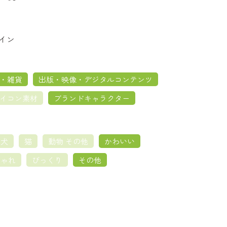
テイン
・雑貨
出版・映像・デジタルコンテンツ
イコン素材
ブランドキャラクター
犬
猫
動物 その他
かわいい
しゃれ
びっくり
その他