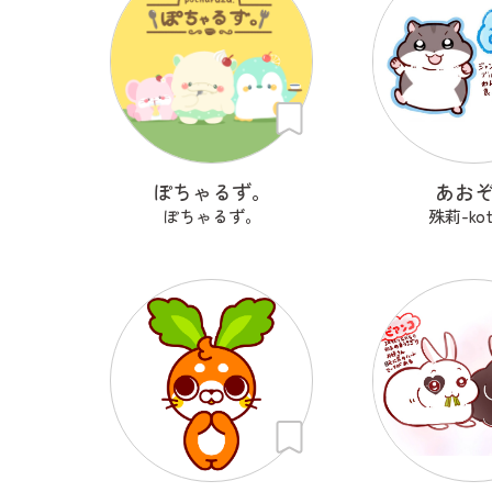
ぽちゃるず。
あお
ぽちゃるず。
殊莉-kot