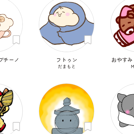
プチーノ
フトゥン
おやすみ
だまもと
M