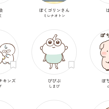
勲
ぼくゴリンさん
天
ミレナオトン
チキンズ
ぴぴぷ
ぽ
ぴ
しまぴ