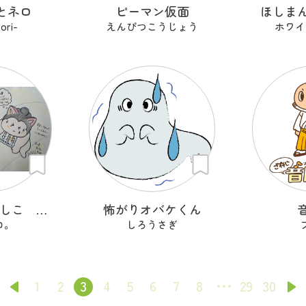
とネロ
ピーマン仮面
ほしま
ori-
えんぴつこうじょう
ホワイ
にゃんのこれしこ ある日の夢 Ｎo.2
怖がりオバケくん
ロ。
しろうさぎ
1
2
3
4
5
6
7
8
29
30