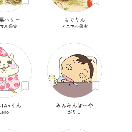
栗ハリー
もぐりん
マル果実
アニマル果実
TARくん
みんみんぼ〜や
Leno
がりこ