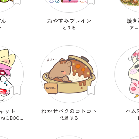
ぽん
おやすみブレイン
焼き
い
とりゐ
アニ
キャット
ねかせバクのコトコト
ハムS
はるるーん(ぽちねこBOOKS)
佐倉はる