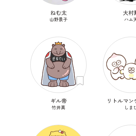
ねむ太
大村
山野景子
ハム
ギル帝
リトルマン
竹井真
しま