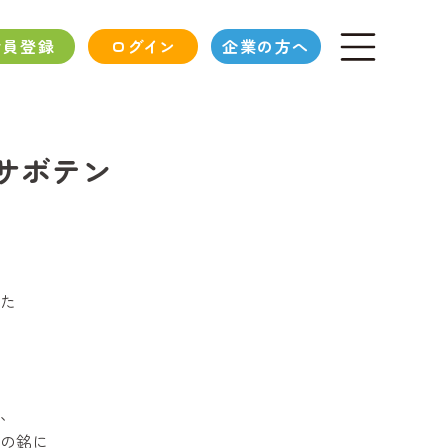
会員登録
ログイン
企業の方へ
サボテン
た
、
の銘に