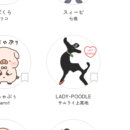
ばくら
スィーピ
リコ
七夜
ちゃぶぅ
LADY･POODLE
carrot
サムライ上高地