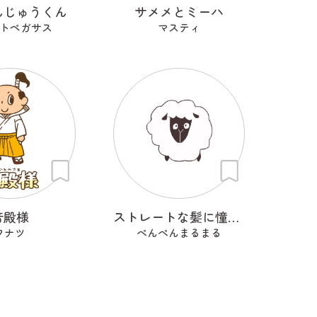
んじゅうくん
サメメとミーハ
トペガサス
マスティ
音殿様
ストレートな髪に憧れるひつじ
フナツ
ぺんぺんまるまる