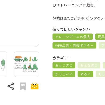
日々トレーニングに励む。
好物はSAVOS(サボス)のプロ
使ってほしいジャンル
クレーンゲームの景品
玩具
WEB広告・告知ポスター
ア
カテゴリー
おとこのこ
おんなのこ
かっこいい
ゆるい
お
share