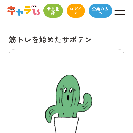
会員登
ログイ
企業の方
録
ン
へ
筋トレを始めたサボテン