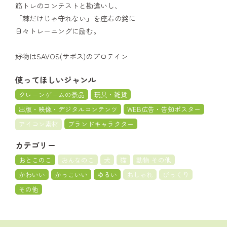
筋トレのコンテストと勘違いし、
「棘だけじゃ守れない」を座右の銘に
日々トレーニングに励む。
好物はSAVOS(サボス)のプロテイン
使ってほしいジャンル
クレーンゲームの景品
玩具・雑貨
出版・映像・デジタルコンテンツ
WEB広告・告知ポスター
アイコン素材
ブランドキャラクター
カテゴリー
おとこのこ
おんなのこ
犬
猫
動物 その他
かわいい
かっこいい
ゆるい
おしゃれ
びっくり
その他