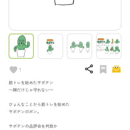
share
1
筋トレを始めたサボテン
〜棘だけじゃ守れない〜
ひょんなことから筋トレを始めた
サボテンのボン。
サボテンの品評会を何故か