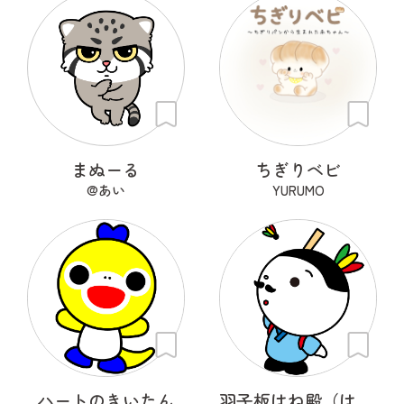
まぬーる
ちぎりベビ
@あい
YURUMO
ハートのきいたん
羽子板はね殿（はごいたはねどの）