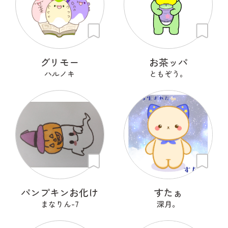
グリモー
お茶ッパ
ハルノキ
ともぞう。
パンプキンお化け
すたぁ
まなりん-7
深月。