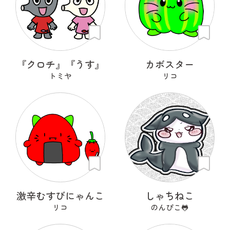
『クロチ』『うす』
カボスター
トミヤ
リコ
激辛むすびにゃんこ
しゃちねこ
リコ
のんぴこ🐸