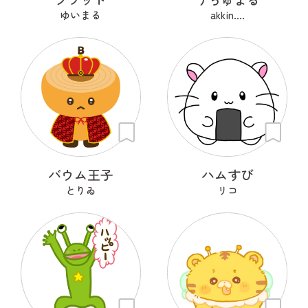
ゆいまる
akkin....
バウム王子
ハムすび
とりゐ
リコ