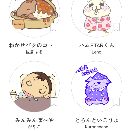
ねかせバクのコトコト
ハムSTARくん
佐倉はる
Leno
みんみんぼ〜や
とろんといこうよ
がりこ
Kuronenene