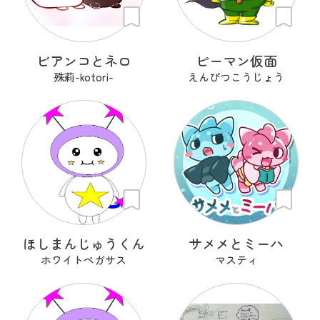
ビアンコとネロ
ピーマン仮面
殊莉-kotori-
えんぴつこうじょう
ほしまんじゅうくん
サメメとミーハ
ホワイトペガサス
マスティ