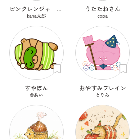
ピンクレンジャーアフロ🩷
うたたねさん
kana太郎
copa
すやぽん
おやすみブレイン
@あい
とりゐ