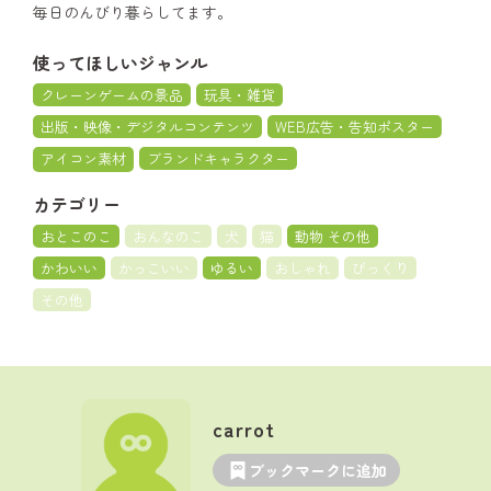
毎日のんびり暮らしてます。
使ってほしいジャンル
クレーンゲームの景品
玩具・雑貨
出版・映像・デジタルコンテンツ
WEB広告・告知ポスター
アイコン素材
ブランドキャラクター
カテゴリー
おとこのこ
おんなのこ
犬
猫
動物 その他
かわいい
かっこいい
ゆるい
おしゃれ
びっくり
その他
carrot
ブックマークに追加