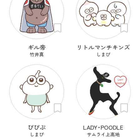
ギル帝
リトルマンチキンズ
竹井真
しまぴ
ぴぴぷ
LADY･POODLE
しまぴ
サムライ上高地