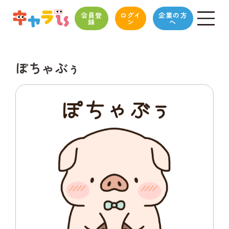
会員登
ログイ
企業の方
録
ン
へ
ぽちゃぶぅ