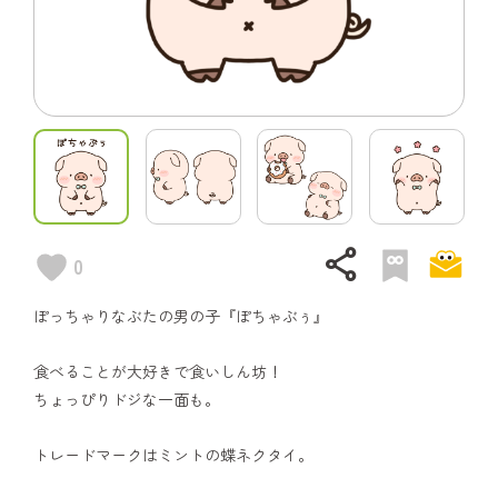
share
0
ぽっちゃりなぶたの男の子『ぽちゃぶぅ』
食べることが大好きで食いしん坊！
ちょっぴりドジな一面も。
トレードマークはミントの蝶ネクタイ。