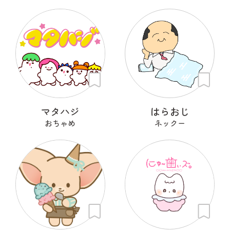
マタハジ
はらおじ
おちゃめ
ネックー