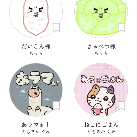
だいこん様
きゃべつ様
もっち
もっち
あラマぁ！
ねこにごはん
ともさか ぐみ
ともさか ぐみ