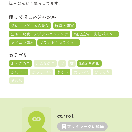
毎日のんびり暮らしてます。
使ってほしいジャンル
クレーンゲームの景品
玩具・雑貨
出版・映像・デジタルコンテンツ
WEB広告・告知ポスター
アイコン素材
ブランドキャラクター
カテゴリー
おとこのこ
おんなのこ
犬
猫
動物 その他
かわいい
かっこいい
ゆるい
おしゃれ
びっくり
その他
carrot
ブックマークに追加