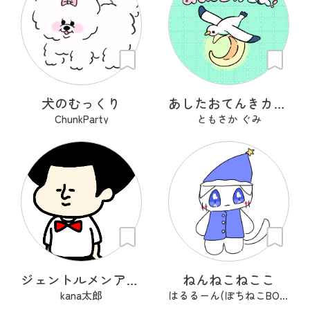
犬のむっくり
あしたおてんきカモメ
ChunkParty
ともさか ぐみ
ジェントルメンアフロ🦱
ねんねこねここ
kana太郎
はるるーん(ぽちねこBOOKS)