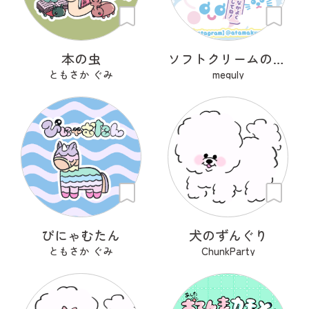
本の虫
ソフトクリームのあたまくん
ともさか ぐみ
meguly
ぴにゃむたん
犬のずんぐり
ともさか ぐみ
ChunkParty