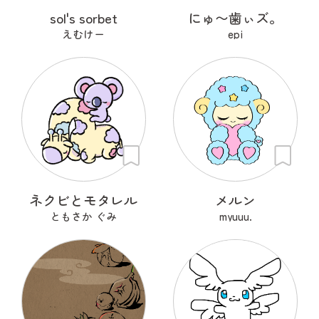
sol's sorbet
にゅ〜歯ぃズ。
えむけー
epi
ネクビとモタレル
メルン
ともさか ぐみ
myuuu.