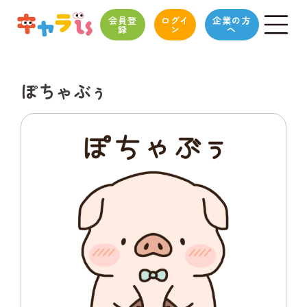
会員登
ログイ
企業の方
録
ン
へ
ぽちゃぶぅ