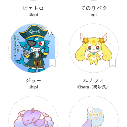
ピエトロ
てのりバク
Ukipi
epi
ジョー
ルナフィ
Ukipi
Kisara（綺沙良）