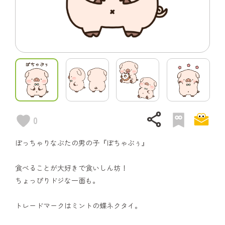
share
0
ぽっちゃりなぶたの男の子『ぽちゃぶぅ』
食べることが大好きで食いしん坊！
ちょっぴりドジな一面も。
トレードマークはミントの蝶ネクタイ。