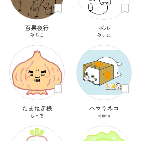
百果夜行
ポル
みちこ
みぃた
たまねぎ様
ハマりネコ
もっち
shima