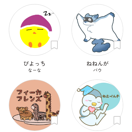
ぴよっち
ねねんが
なーな
バウ