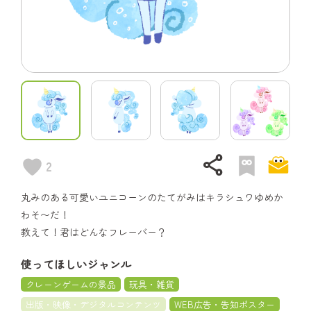
share
2
丸みのある可愛いユニコーンのたてがみはキラシュワゆめか
わそ〜だ！
教えて！君はどんなフレーバー？
使ってほしいジャンル
クレーンゲームの景品
玩具・雑貨
出版・映像・デジタルコンテンツ
WEB広告・告知ポスター