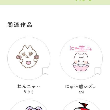
関連作品
ねんニャ～
にゅ〜歯ぃズ。
りりり
epi