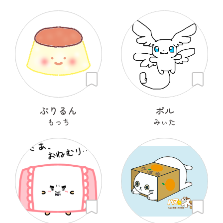
ぷりるん
ポル
もっち
みぃた