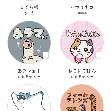
まくら様
ハマりネコ
もっち
shima
あラマぁ！
ねこにごはん
ともさか ぐみ
ともさか ぐみ