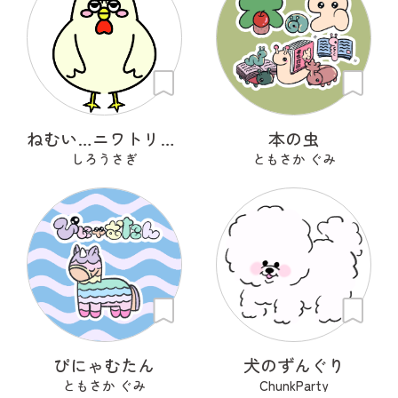
ねむい…ニワトリさん
本の虫
しろうさぎ
ともさか ぐみ
ぴにゃむたん
犬のずんぐり
ともさか ぐみ
ChunkParty