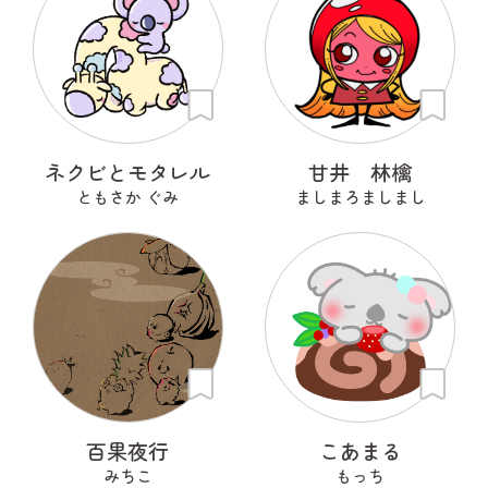
ネクビとモタレル
甘井 林檎
ともさか ぐみ
ましまろましまし
百果夜行
こあまる
みちこ
もっち