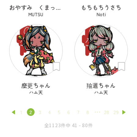
おやすみ くまっくら
もちもちうさち
MUTSU
Noti
麼茰ちゃん
羭邐ちゃん
ハム天
ハム天
1
2
3
4
5
6
7
8
28
29
全1123件中 41 - 80件