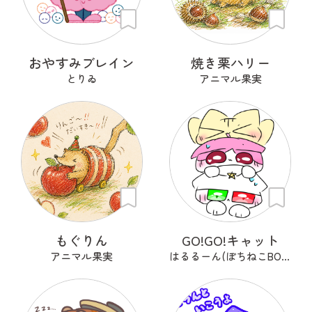
おやすみブレイン
焼き栗ハリー
とりゐ
アニマル果実
もぐりん
GO!GO!キャット
アニマル果実
はるるーん(ぽちねこBOOKS)