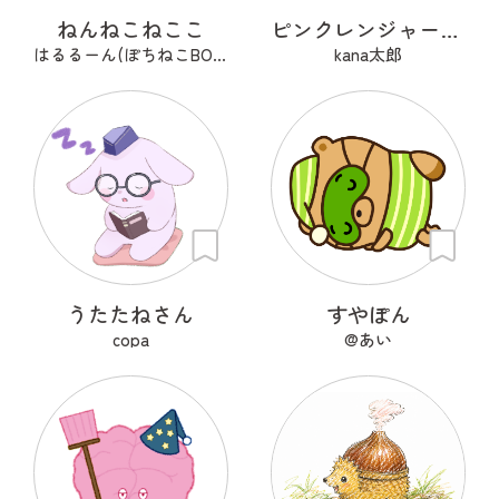
ねんねこねここ
ピンクレンジャーアフロ🩷
はるるーん(ぽちねこBOOKS)
kana太郎
うたたねさん
すやぽん
copa
@あい