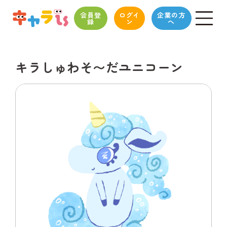
会員登
ログイ
企業の方
録
ン
へ
キラしゅわそ〜だユニコーン