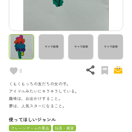
share
0
くもくもっちの友だちの女の子。
アイドルみたいにキラキラしている。
趣味は、お出かけすること。
夢は、人気スターになること。
使ってほしいジャンル
クレーンゲームの景品
玩具・雑貨