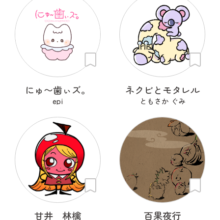
にゅ〜歯ぃズ。
ネクビとモタレル
epi
ともさか ぐみ
甘井 林檎
百果夜行