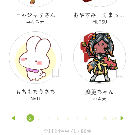
ニャジャ子さん
おやすみ くまっくら
ユキスナ
MUTSU
もちもちうさち
麼茰ちゃん
Noti
ハム天
1
2
3
4
5
6
7
8
28
29
全1124件中 41 - 80件