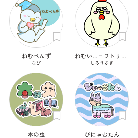
ねむぺんず
ねむい…ニワトリさん
なぴ
しろうさぎ
本の虫
ぴにゃむたん