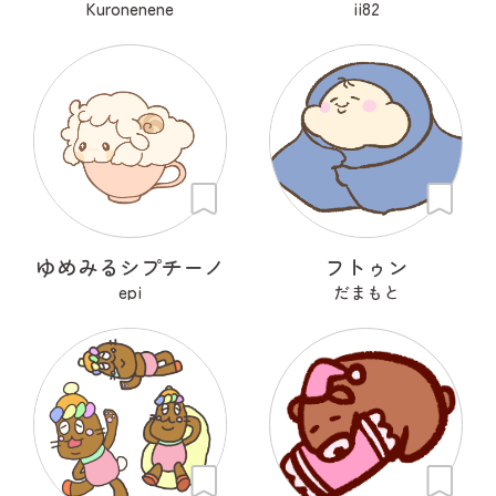
Kuronenene
ii82
ゆめみるシプチーノ
フトゥン
epi
だまもと