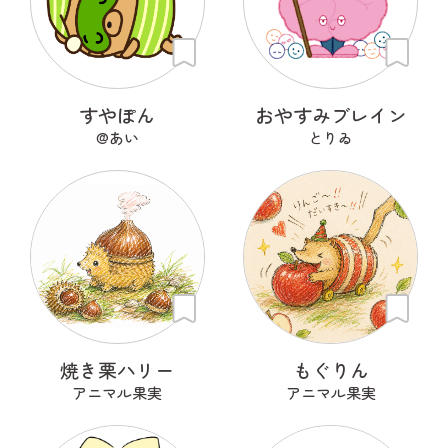
すやぽん
おやすみブレイン
@あい
とりゐ
焼き栗ハリー
もぐりん
アニマル果実
アニマル果実