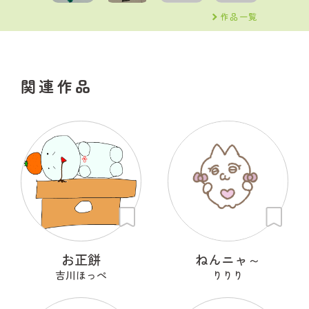
作品一覧
関連作品
お正餅
ねんニャ～
吉川ほっぺ
りりり