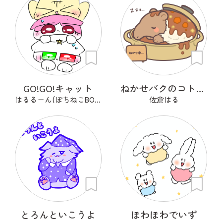
GO!GO!キャット
ねかせバクのコトコト
はるるーん(ぽちねこBOOKS)
佐倉はる
とろんといこうよ
ほわほわでいず