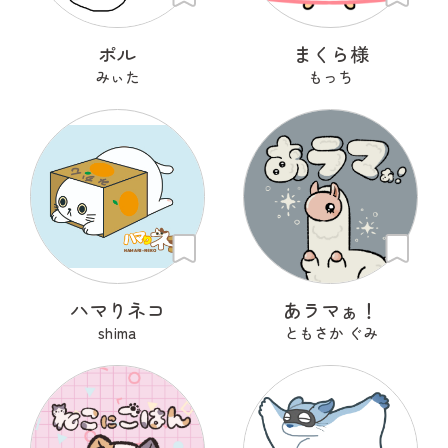
ポル
まくら様
みぃた
もっち
ハマりネコ
あラマぁ！
shima
ともさか ぐみ