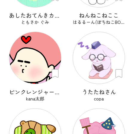
あしたおてんきカモメ
ねんねこねここ
ともさか ぐみ
はるるーん(ぽちねこBOOKS)
ピンクレンジャーアフロ🩷
うたたねさん
kana太郎
copa