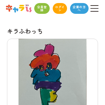
会員登
ログイ
企業の方
録
ン
へ
キラふわっち