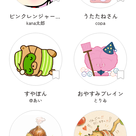
ピンクレンジャーアフロ🩷
うたたねさん
kana太郎
copa
すやぽん
おやすみブレイン
@あい
とりゐ