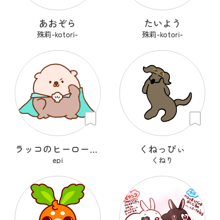
あおぞら
たいよう
殊莉-kotori-
殊莉-kotori-
ラッコのヒーローラッキー
くねっぴぃ
epi
くねり