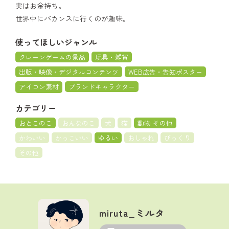
実はお金持ち。
世界中にバカンスに行くのが趣味。
使ってほしいジャンル
クレーンゲームの景品
玩具・雑貨
出版・映像・デジタルコンテンツ
WEB広告・告知ポスター
アイコン素材
ブランドキャラクター
カテゴリー
おとこのこ
おんなのこ
犬
猫
動物 その他
かわいい
かっこいい
ゆるい
おしゃれ
びっくり
その他
miruta_ミルタ