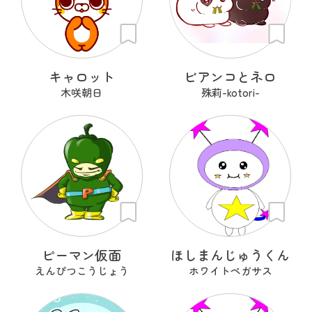
キャロット
ビアンコとネロ
木咲朝日
殊莉-kotori-
ピーマン仮面
ほしまんじゅうくん
えんぴつこうじょう
ホワイトペガサス