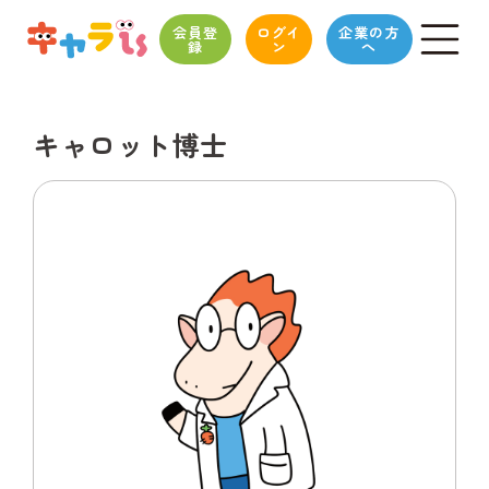
会員登
ログイ
企業の方
録
ン
へ
キャロット博士