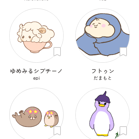
ゆめみるシプチーノ
フトゥン
epi
だまもと