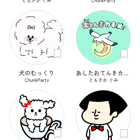
ともさか ぐみ
ChunkParty
犬のむっくり
あしたおてんきカモメ
ChunkParty
ともさか ぐみ