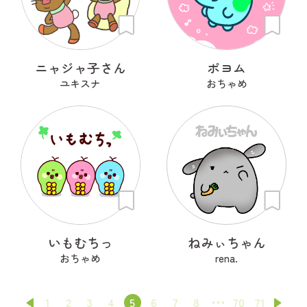
ニャジャ子さん
ポヨム
ユキスナ
おちゃめ
いもむちっ
ねみぃちゃん
おちゃめ
rena.
1
2
3
4
5
6
7
8
70
71