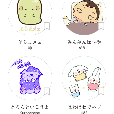
そらまメェ
みんみんぼ〜や
紬
がりこ
とろんといこうよ
ほわほわでいず
Kuronenene
ii82