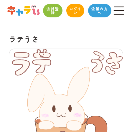
会員登
ログイ
企業の方
録
ン
へ
ラテうさ