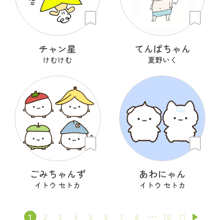
チャン星
てんぱちゃん
けむけむ
夏野いく
ごみちゃんず
あわにゃん
イトウ セトカ
イトウ セトカ
1
2
3
4
5
6
7
8
70
71