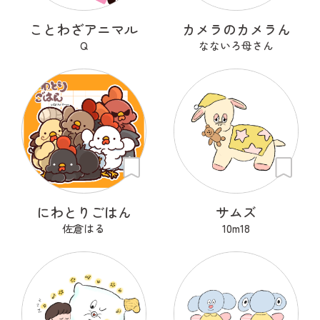
ことわざアニマル
カメラのカメラん
Q
なないろ母さん
にわとりごはん
サムズ
佐倉はる
10m18