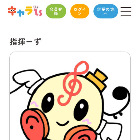
会員登
ログイ
企業の方
録
ン
へ
指揮ーず