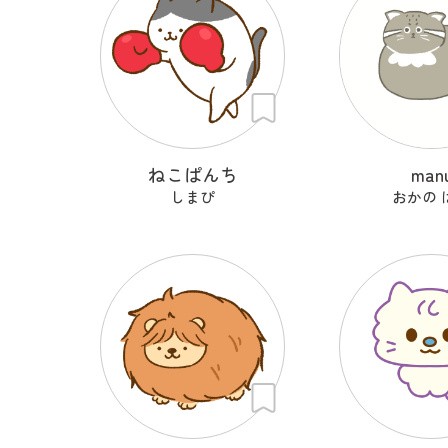
ねこぱんち
man
しまぴ
おかの 