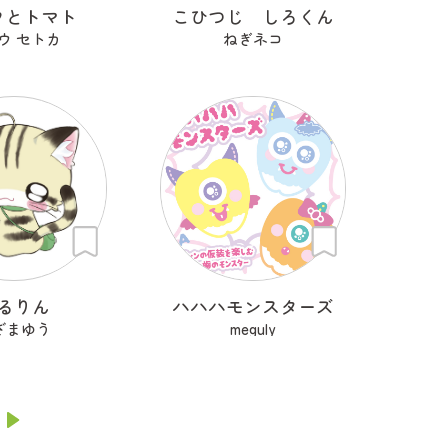
フとトマト
こひつじ しろくん
ウ セトカ
ねぎネコ
るりん
ハハハモンスターズ
ざまゆう
meguly