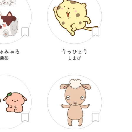
ゅみゃろ
うっひょう
煎茶
しまぴ