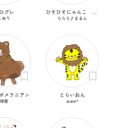
ログレ
ひそひそにゃんこ ブルルとピピ
こゆり
ららら♪まるん
ポメラニアン
とらいおん
倖愛
arare*