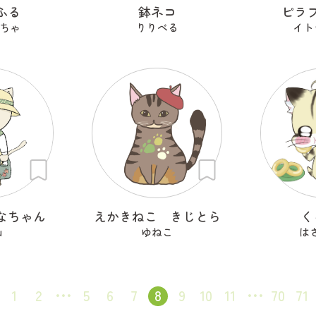
ふる
鉢ネコ
ピラ
ちゃ
りりべる
イト
なちゃん
えかきねこ きじとら
く
u
ゆねこ
は
1
2
5
6
7
8
9
10
11
70
71