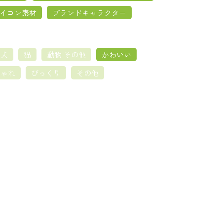
イコン素材
ブランドキャラクター
犬
猫
動物 その他
かわいい
しゃれ
びっくり
その他