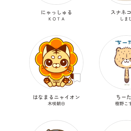
にゃっしゅる
スナネ
ＫＯＴＡ
しま
はなまるニャイオン
ちー
木咲朝日
樹野こ