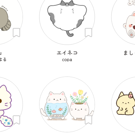
u
エイネコ
まし
はる
copa