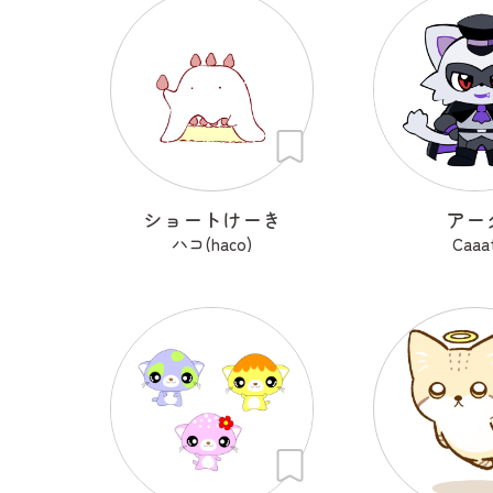
ショートけーき
アー
ハコ(haco)
Caaa