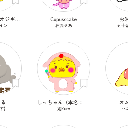
感謝を伝えるオジギドリ
Cupusscake
お
イン
夢流せあ
五十
まる
しっちゃん（本名：七味）
オ
けす】
姫Kuro
ハコ