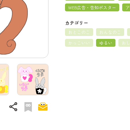
WEB広告・告知ポスター
ア
カテゴリー
おとこのこ
おんなのこ
かっこいい
ゆるい
お
share