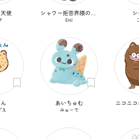
コ天使
シャワー拒否界隈の子猫 ノワ
シ
ぴ
Enji
たん
あいちゅむ
ニコニコ
ずえ
みゅーで