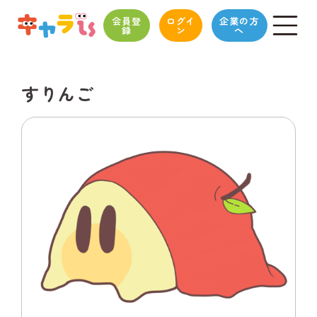
会員登
ログイ
企業の方
録
ン
へ
すりんご