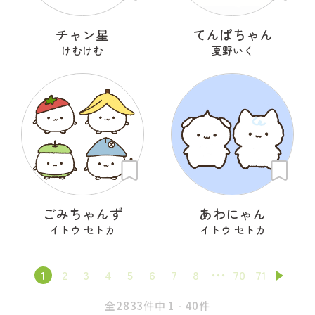
チャン星
てんぱちゃん
けむけむ
夏野いく
ごみちゃんず
あわにゃん
イトウ セトカ
イトウ セトカ
1
2
3
4
5
6
7
8
70
71
全2833件中 1 - 40件