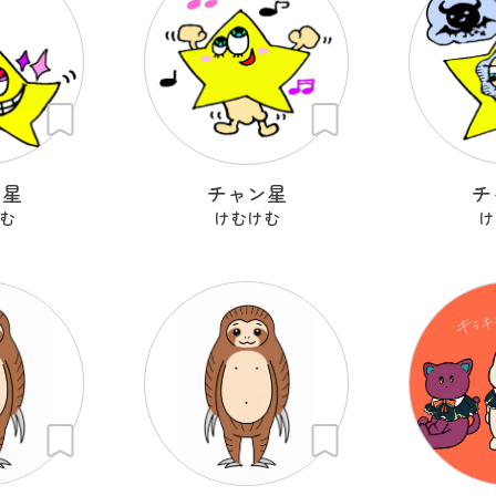
ン星
チャン星
チ
む
けむけむ
け