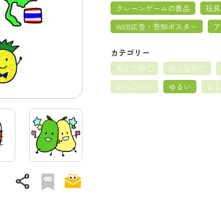
クレーンゲームの景品
玩具
WEB広告・告知ポスター
ア
カテゴリー
おとこのこ
おんなのこ
かっこいい
ゆるい
お
share