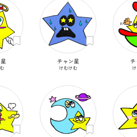
ン星
チャン星
チ
む
けむけむ
け