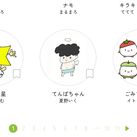
も
ナモ
キラキ
ろ
まるまろ
ててて
ン星
てんぱちゃん
ごみ
む
夏野いく
イト
1
2
3
4
5
6
7
8
70
71