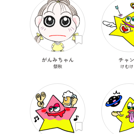
がんみちゃん
チャ
祭秋
けむけ