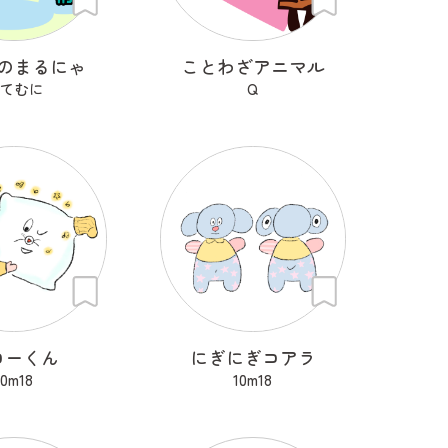
のまるにゃ
ことわざアニマル
てむに
Q
ローくん
にぎにぎコアラ
10m18
10m18