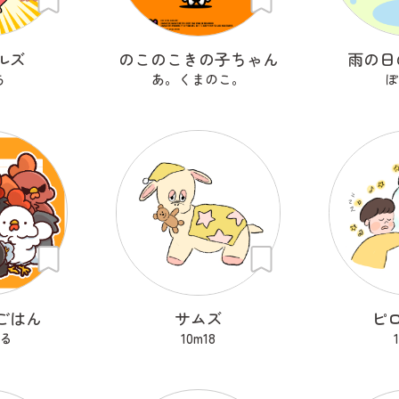
ルズ
のこのこきの子ちゃん
雨の日
ち
あ。くまのこ。
ぽ
ごはん
サムズ
ピ
る
10m18